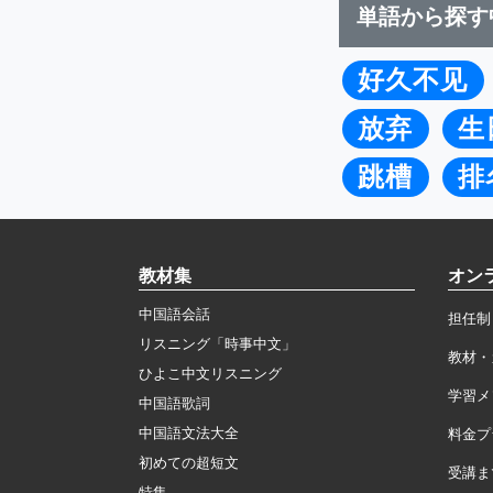
単語から探す
好久不见
放弃
生
跳槽
排
教材集
オン
中国語会話
担任制
リスニング「時事中文」
教材・
ひよこ中文リスニング
学習メ
中国語歌詞
中国語文法大全
料金プ
初めての超短文
受講ま
特集