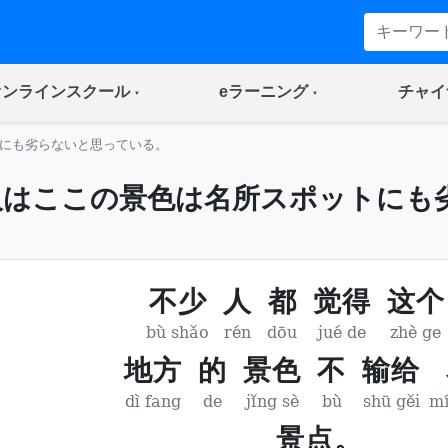
(current)
(current)
オンラインスクール
eラーニング
チャイ
にも劣らないと思っている。
人はここの景色は名所スポットにも
不少
人
都
觉得
这个
bù shǎo
rén
dōu
jué de
zhè ge
地方
的
景色
不
输给
dì fang
de
jǐng sè
bù
shū gěi
mí
景点。