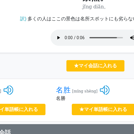
jǐng diǎn。
訳)
多くの人はここの景色は名所スポットにも劣らな
★マイ会話に入れる
名胜
]
[míng shèng]
名勝
イ単語帳に入れる
★マイ単語帳に入れる
会話