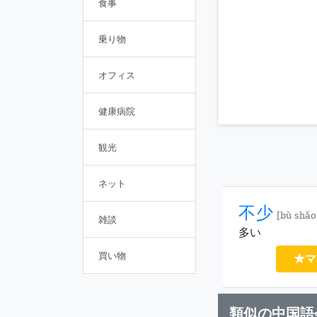
食事
乗り物
オフィス
健康病院
観光
ネット
不少
[bù shǎo
雑談
多い
買い物
★マ
類似の中国語