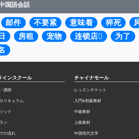
中国語会話
邮件
不要紧
意味着
猝死
日
房租
宠物
连锁店
为了
名
ラインスクール
チャイナモール
・講師
レッスンチケット
カリキュラム
入門&初級教材
ソッド
中級教材
ラン
上級教材
での流れ
中国現代文学