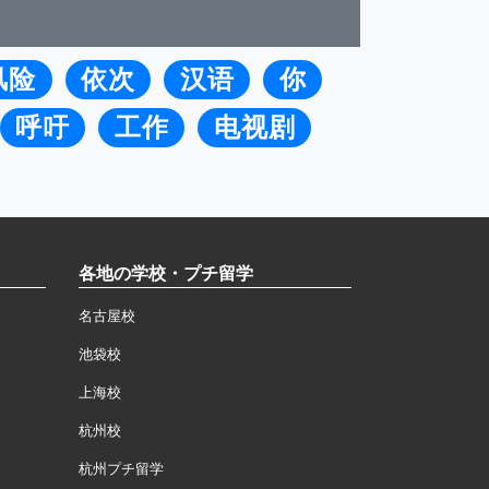
风险
依次
汉语
你
呼吁
工作
电视剧
各地の学校・プチ留学
名古屋校
池袋校
上海校
杭州校
杭州プチ留学