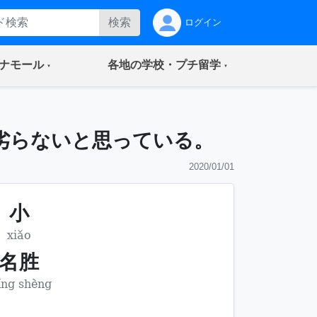
検索
ログイン
(current)
(current)
ナモール
各地の学校・プチ留学
劣らないと思っている。
2020/01/01
小
xiǎo
名胜
ng shèng