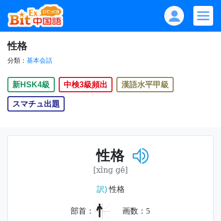
性格
分類：
基本会話
新HSK4級
中検3級頻出
漢語水平甲級
スマチュ出題
性格
[xìng gé]
訳)
性格
忄
部首：
画数：
5