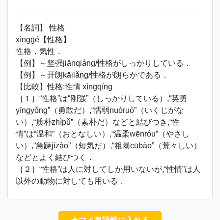
【名詞】 性格
xìnggé【性格】
性格．気性．
【例】～坚强jiānqiáng/性格がしっかりしている．
【例】～开朗kāilǎng/性格が朗らかである．
【比較】性格:性情 xìngqíng
｛１｝“性格”は“刚强”（しっかりしている）,“英勇
yīngyǒng”（勇敢だ）,“懦弱nuòruò”（いくじがな
い）,“质朴zhìpǔ”（素朴だ）などと結びつき,“性
情”は“温和”（おとなしい）,“温柔wēnróu”（やさし
い）,“急躁jízào”（短気だ）,“粗暴cūbào”（荒々しい）
などとよく結びつく．
｛２｝“性格”は人に対してしか用いないが,“性情”は人
以外の動物に対しても用いる．