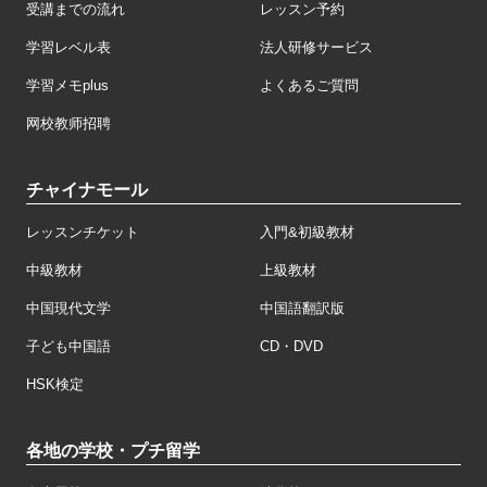
受講までの流れ
レッスン予約
学習レベル表
法人研修サービス
学習メモplus
よくあるご質問
网校教师招聘
チャイナモール
レッスンチケット
入門&初級教材
中級教材
上級教材
中国現代文学
中国語翻訳版
子ども中国語
CD・DVD
HSK検定
各地の学校・プチ留学