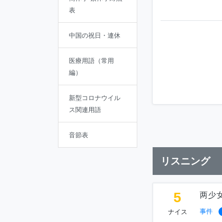
表
中国の祝日・連休
医療用語（常用
編）
新型コロナウイル
ス関連用語
音節表
リスニング
5
两少
事件
ナイス