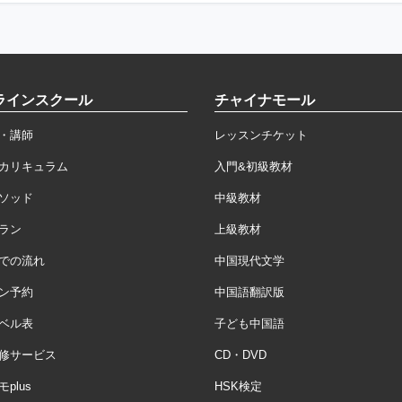
ラインスクール
チャイナモール
・講師
レッスンチケット
カリキュラム
入門&初級教材
ソッド
中級教材
ラン
上級教材
での流れ
中国現代文学
ン予約
中国語翻訳版
ベル表
子ども中国語
修サービス
CD・DVD
plus
HSK検定