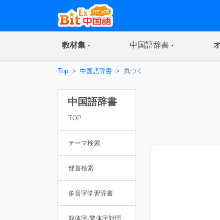
(current)
(current)
教材集
中国語辞書
Top
中国語辞書
気づく
中国語辞書
TOP
テーマ検索
部首検索
多音字学習辞書
簡体字·繁体字対照