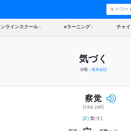
(current)
(current)
オンラインスクール
eラーニング
チャイ
気づく
分類：
基本会話
察觉
[chá jué]
訳)
気づく