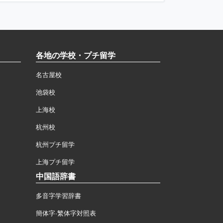
各地の学校・プチ留学
名古屋校
池袋校
上海校
杭州校
杭州プチ留学
上海プチ留学
中国語辞書
多音字学習辞書
簡体字·繁体字対照表