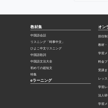
教材集
オン
中国語会話
担任制
リスニング「時事中文」
教材・
ひよこ中文リスニング
学習メ
中国語歌詞
中国語文法大全
料金プ
初めての超短文
受講ま
特集
レッス
eラーニング
学習レ
法人研
学習メモ