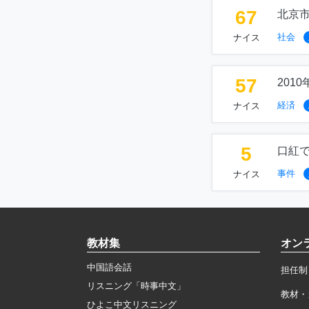
67
北京市
社会
ナイス
57
201
経済
ナイス
5
口紅
事件
ナイス
教材集
オン
中国語会話
担任制
リスニング「時事中文」
教材・
ひよこ中文リスニング