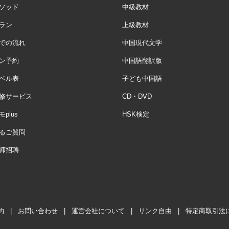
ソッド
中級教材
ラン
上級教材
での流れ
中国現代文学
ン予約
中国語翻訳版
ベル表
子ども中国語
修サービス
CD・DVD
plus
HSK検定
るご質問
师招聘
約
|
お問い合わせ
|
運営会社について
|
リンク自由
|
特定商取引法