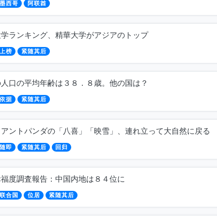
墨西哥
阿联酋
大学ランキング、精華大学がアジアのトップ
上榜
紧随其后
の人口の平均年齢は３８．８歳。他の国は？
依据
紧随其后
イアントパンダの「八喜」「映雪」、連れ立って大自然に戻る
随即
紧随其后
回归
幸福度調査報告：中国内地は８４位に
联合国
位居
紧随其后