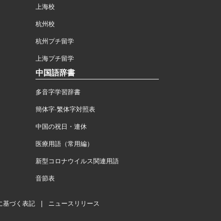
上海校
杭州校
杭州プチ留学
上海プチ留学
中国語辞書
多音字学習辞書
簡体字·繁体字対照表
中国の祝日・連休
医療用語（常用編）
新型コロナウイルス関連用語
音節表
に基づく表記
|
ニュースリリース