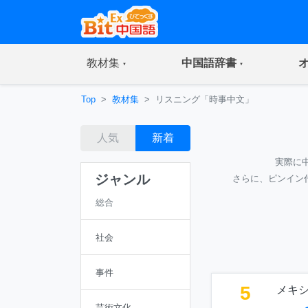
(current)
(current)
教材集
中国語辞書
Top
教材集
リスニング「時事中文」
人気
新着
実際に
ジャンル
さらに、ピンイン
総合
社会
事件
5
メキ
芸術文化