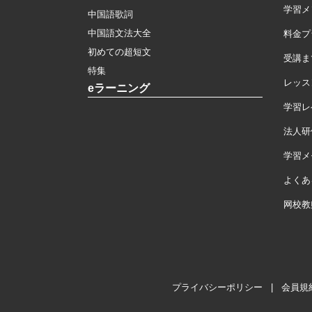
学習メ
中国語歌詞
中国語文法大全
料金プ
初めての超短文
受講ま
特集
レッス
eラーニング
学習レ
法人研
学習メモ
よくあ
网校教
プライバシーポリシー
|
会員規