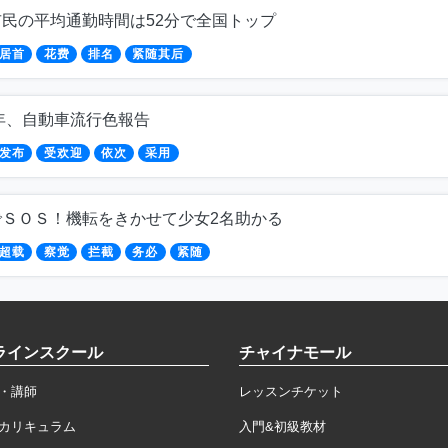
民の平均通勤時間は52分で全国トップ
居首
花费
排名
紧随其后
0年、自動車流行色報告
发布
受欢迎
依次
采用
でＳＯＳ！機転をきかせて少女2名助かる
超载
察觉
拦截
务必
紧随
ラインスクール
チャイナモール
・講師
レッスンチケット
カリキュラム
入門&初級教材