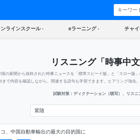
(current)
(current)
オンラインスクール
eラーニング
チャイ
リスニング「時事中文
中国の新聞から抜粋された時事ニュースを「標準スピード版」と「スロー版」
付きで内容を確認しながら、関連する語句も学習できます。ヒアリング強化
試験対策：ディクテーション（聴写）、リスニ
シコ、中国自動車輸出の最大の目的国に