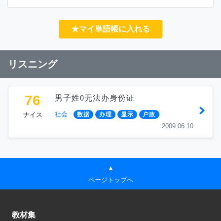
★マイ単語帳に入れる
リスニング
76
男子姓0无法办身份证
社会
ナイス
数据
办理
显示
户政
2009.06.10
▲
ページトップへ
教材集