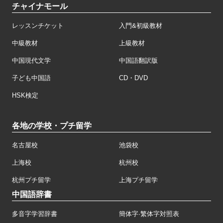
チャイナモール
レッスンチケット
入門&初級教材
中級教材
上級教材
中国現代文学
中国語翻訳版
子ども中国語
CD・DVD
HSK検定
各地の学校・プチ留学
名古屋校
池袋校
上海校
杭州校
杭州プチ留学
上海プチ留学
中国語辞書
多音字学習辞書
簡体字·繁体字対照表