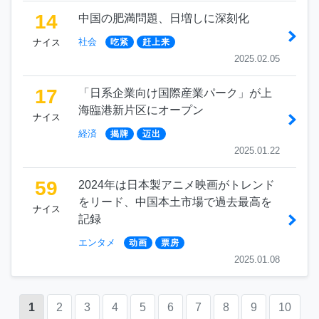
14
中国の肥満問題、日増しに深刻化
社会
ナイス
吃紧
赶上来
2025.02.05
17
「日系企業向け国際産業パーク」が上
海臨港新片区にオープン
ナイス
経済
揭牌
迈出
2025.01.22
59
2024年は日本製アニメ映画がトレンド
をリード、中国本土市場で過去最高を
ナイス
記録
エンタメ
动画
票房
2025.01.08
1
2
3
4
5
6
7
8
9
10