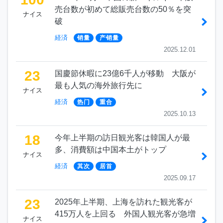
売台数が初めて総販売台数の50％を突
ナイス
破
経済
销量
产销量
2025.12.01
23
国慶節休暇に23億6千人が移動 大阪が
最も人気の海外旅行先に
ナイス
経済
热门
重合
2025.10.13
18
今年上半期の訪日観光客は韓国人が最
多、消費額は中国本土がトップ
ナイス
経済
其次
居首
2025.09.17
23
2025年上半期、上海を訪れた観光客が
415万人を上回る 外国人観光客が急増
ナイス