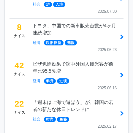
社会
沪
入境
2025.07.30
8
トヨタ、中国での新車販売台数が4ヶ月
連続増加
ナイス
経済
以旧换新
亮眼
2025.06.23
42
ビザ免除効果で訪中外国人観光客が前
年比95.5％増
ナイス
経済
攀升
过境
2025.06.16
22
「週末は上海で遊ぼう」が、韓国の若
者の新たな休日トレンドに
ナイス
社会
时尚
免签
2025.02.17