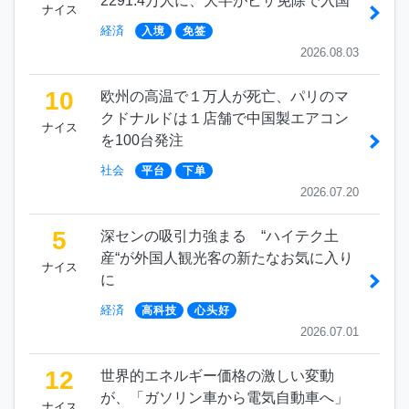
2291.4万人に、大半がビザ免除で入国
ナイス
経済
入境
免签
2026.08.03
10
欧州の高温で１万人が死亡、パリのマ
クドナルドは１店舗で中国製エアコン
ナイス
を100台発注
社会
平台
下单
2026.07.20
5
深センの吸引力強まる “ハイテク土
産“が外国人観光客の新たなお気に入り
ナイス
に
経済
高科技
心头好
2026.07.01
12
世界的エネルギー価格の激しい変動
が、「ガソリン車から電気自動車へ」
ナイス