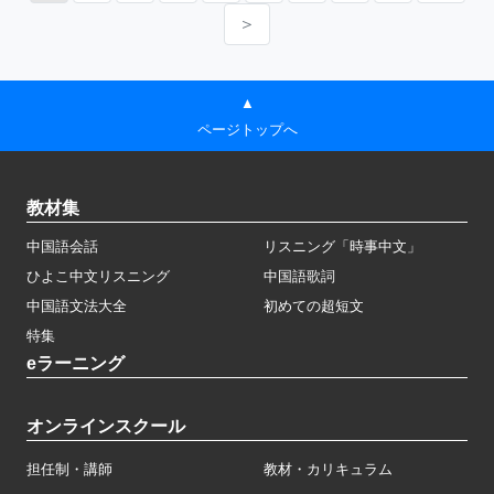
＞
▲
ページトップへ
教材集
中国語会話
リスニング「時事中文」
ひよこ中文リスニング
中国語歌詞
中国語文法大全
初めての超短文
特集
eラーニング
オンラインスクール
担任制・講師
教材・カリキュラム