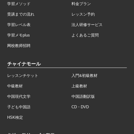
学習メソッド
料金プラン
受講までの流れ
レッスン予約
学習レベル表
法人研修サービス
学習メモplus
よくあるご質問
网校教师招聘
チャイナモール
レッスンチケット
入門&初級教材
中級教材
上級教材
中国現代文学
中国語翻訳版
子ども中国語
CD・DVD
HSK検定