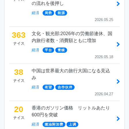
の流れを後押し
経済
局势
能源
2026.05.25
363
文化・観光部:2026年の労働節連休、国
内旅行者数・消費額ともに増加
ナイス
経済
平台
青睐
2026.05.18
38
中国は世界最大の旅行大国になる見込
み
ナイス
経済
有望
合作伙伴
2026.04.27
20
香港のガソリン価格 リットルあたり
600円を突破
ナイス
経済
燃油附加费
上调