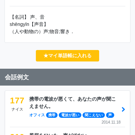
【名詞】 声、音
shēngyīn【声音】
（人や動物の）声;物音;響き．
★マイ単語帳に入れる
会話例文
177
携帯の電波が悪くて、あなたの声が聞こ
えません。
ナイス
オフィス
携帯
電波が悪い
聞こえない
声
2014.11.18