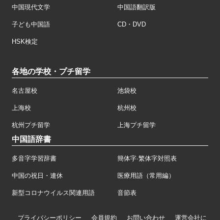
中国現代文学
中国語翻訳版
子ども中国語
CD・DVD
HSK検定
各地の学校・プチ留学
名古屋校
池袋校
上海校
杭州校
杭州プチ留学
上海プチ留学
中国語辞書
多音字学習辞書
簡体字·繁体字対照表
中国の祝日・連休
医療用語（常用編）
新型コロナウイルス関連用語
音節表
プライバシーポリシー
会員規約
お問い合わせ
運営会社に