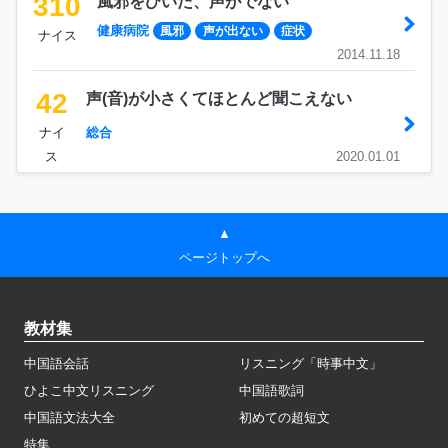
310
風邪をひいた、声がでない
健康病院
風邪
声が出ない
症状
ナイス
2014.11.18
42
声(音)が小さくてほとんど聞こえない
ナイ
総合
ス
2020.01.01
▲
ページトップへ
教材集
中国語会話
リスニング「時事中文」
ひよこ中文リスニング
中国語歌詞
中国語文法大全
初めての超短文
特集