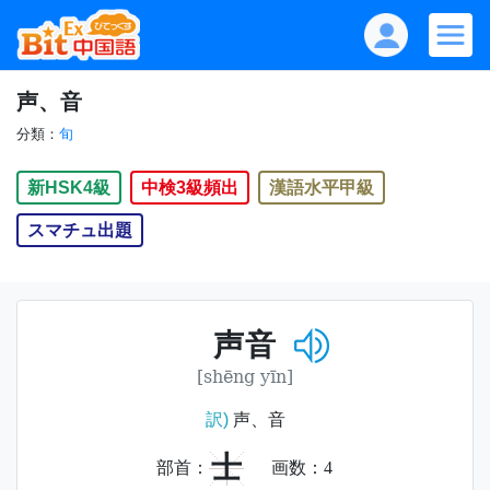
声、音
分類：
旬
新HSK4級
中検3級頻出
漢語水平甲級
スマチュ出題
声音
[shēng yīn]
訳)
声、音
士
部首：
画数：
4