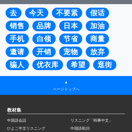
去
今天
不要紧
假话
销售
品牌
日本
加油
手机
白领
节省
商量
邀请
开销
宠物
放弃
骗人
优衣库
希望
逛街
▲
ページトップへ
教材集
中国語会話
リスニング「時事中文」
ひよこ中文リスニング
中国語歌詞