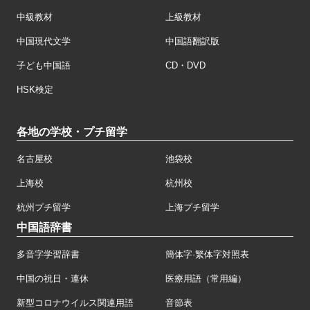
中級教材
上級教材
中国現代文学
中国語翻訳版
子ども中国語
CD・DVD
HSK検定
各地の学校・プチ留学
名古屋校
池袋校
上海校
杭州校
杭州プチ留学
上海プチ留学
中国語辞書
多音字学習辞書
簡体字·繁体字対照表
中国の祝日・連休
医療用語（常用編）
新型コロナウイルス関連用語
音節表