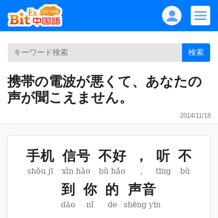
検索
携帯の電波が悪くて、あなたの
声が聞こえません。
2014/11/18
手机
信号
不好
，
听
不
shǒu jī
xìn hào
bù hǎo
,
tīng
bù
到
你
的
声音
dào
nǐ
de
shēng yīn