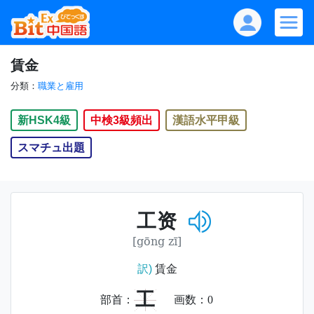
賃金
分類：
職業と雇用
新HSK4級
中検3級頻出
漢語水平甲級
スマチュ出題
工资
[gōng zī]
訳)
賃金
工
部首：
画数：
0