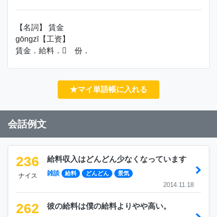
【名詞】 賃金
gōngzī【工资】
賃金．給料． 份．
★マイ単語帳に入れる
会話例文
236
給料収入はどんどん少なくなっています
雑談
給料
どんどん
景気
ナイス
2014.11.18
262
彼の給料は僕の給料よりやや高い。