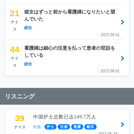
21
彼女はずっと前から看護婦になりたいと望
んでいた
ナイ
総合
ス
2023.09.01
44
看護婦は細心の注意を払って患者の世話を
している
ナイ
総合
ス
2023.09.01
リスニング
39
中国护士总数已达249.7万人
社会
ナイス
护士
注册
透露
截至
2013.05.24