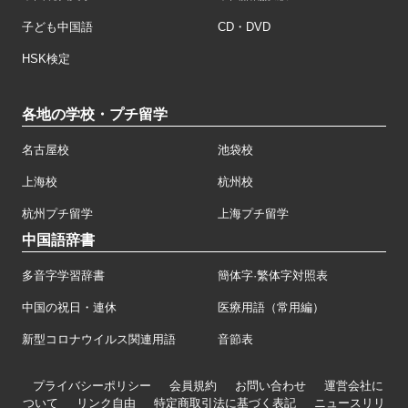
子ども中国語
CD・DVD
HSK検定
各地の学校・プチ留学
名古屋校
池袋校
上海校
杭州校
杭州プチ留学
上海プチ留学
中国語辞書
多音字学習辞書
簡体字·繁体字対照表
中国の祝日・連休
医療用語（常用編）
新型コロナウイルス関連用語
音節表
プライバシーポリシー
会員規約
お問い合わせ
運営会社に
ついて
リンク自由
特定商取引法に基づく表記
ニュースリリ