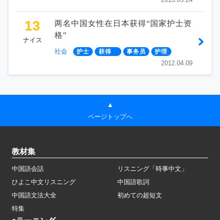
13
两名中国女性在日本获得“国家护士资
格”
ナイス
社会
护士
获得
事务员
护理
2012.04.09
▲
ページトップへ
教材集
中国語会話
リスニング「時事中文」
ひよこ中文リスニング
中国語歌詞
中国語文法大全
初めての超短文
特集