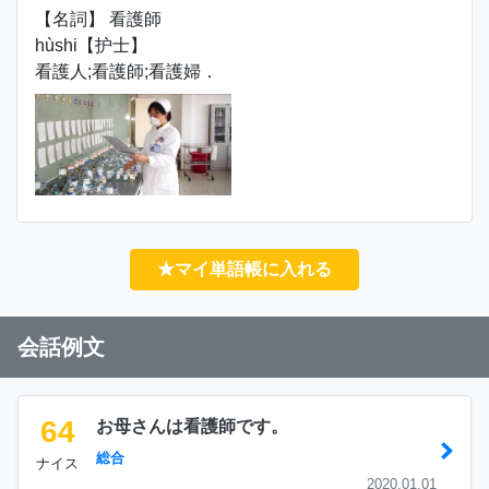
【名詞】 看護師
hùshi【护士】
看護人;看護師;看護婦．
★マイ単語帳に入れる
会話例文
64
お母さんは看護師です。
総合
ナイス
2020.01.01