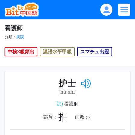
看護師
分類：
病院
中検3級頻出
漢語水平甲級
スマチュ出題
护士
[hù shi]
訳)
看護師
扌
部首：
画数：
4