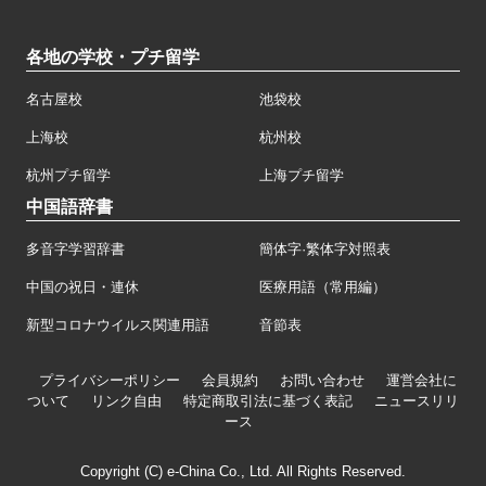
各地の学校・プチ留学
名古屋校
池袋校
上海校
杭州校
杭州プチ留学
上海プチ留学
中国語辞書
多音字学習辞書
簡体字·繁体字対照表
中国の祝日・連休
医療用語（常用編）
新型コロナウイルス関連用語
音節表
プライバシーポリシー
会員規約
お問い合わせ
運営会社に
ついて
リンク自由
特定商取引法に基づく表記
ニュースリリ
ース
Copyright (C) e-China Co., Ltd. All Rights Reserved.