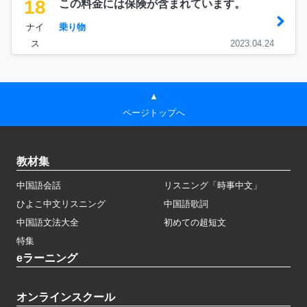
18
この料金には保険が含まれています。
ナイ
乗り物
ス
2023.04.24
▲
ページトップへ
教材集
中国語会話
リスニング「時事中文」
ひよこ中文リスニング
中国語歌詞
中国語文法大全
初めての超短文
特集
eラーニング
オンラインスクール