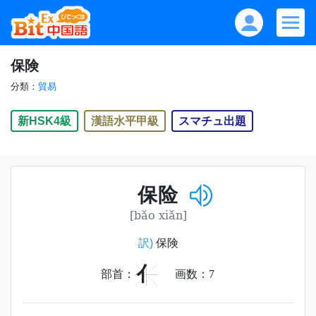
保険
分類：
貿易
新HSK4級
漢語水平甲級
スマチュ出題
保险
[bǎo xiǎn]
訳)
保険
亻
部首：
画数：
7