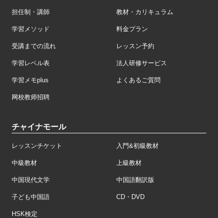
担任制・講師
教材・カリキュラム
学習メソッド
料金プラン
受講までの流れ
レッスン予約
学習レベル表
法人研修サービス
学習メモplus
よくあるご質問
网校教师招聘
チャイナモール
レッスンチケット
入門&初級教材
中級教材
上級教材
中国現代文学
中国語翻訳版
子ども中国語
CD・DVD
HSK検定