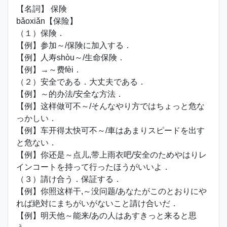
【名詞】 保険
bǎoxiǎn【保险】
（１）保険．
【例】参加～/保険に加入する．
【例】人寿shòu～/生命保険．
【例】→～费fèi．
（２）安全である．大丈夫である．
【例】～的办法/安全な方法．
【例】这样做可不～/そんなやり方ではちょっと危な
っかしい．
【例】车开得太快可不～/車はあまりスピードを出す
と危ない．
【例】你还是～点儿,带上雨衣吧/安全のためやはりレ
インコートを持って行ったほうがいいよ．
（３）請け合う．保証する．
【例】你照这样干,～没问题/あなたがこのとおりにや
れば絶対にまちがいがないこと請け合いだ．
【例】明天他～能来/あの人はあすきっと来ると思