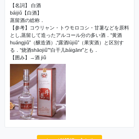
【名詞】 白酒
báijiǔ【白酒】
蒸留酒の総称．
【参考】コウリャン・トウモロコシ・甘薯などを原料
とし,蒸留して造ったアルコール分の多い酒．“黄酒
huángjiǔ”（醸造酒）,“露酒lùjiǔ”（果実酒）と区別す
る．“烧酒shāojiǔ”“白干儿báigānr”とも．
【囲み】→酒 jiǔ