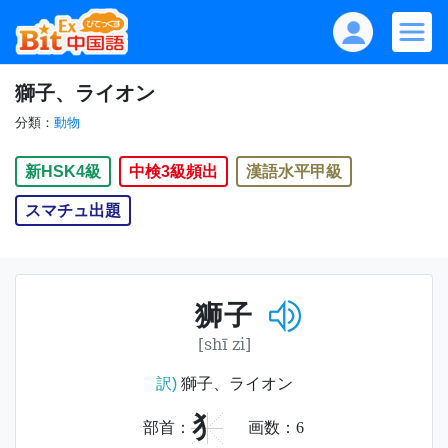
獅子、ライオン
分類：
動物
新HSK4級
中検3級頻出
漢語水平甲級
スマチュ出題
狮子
[shī zi]
訳)
獅子、ライオン
犭
部首：
画数：
6