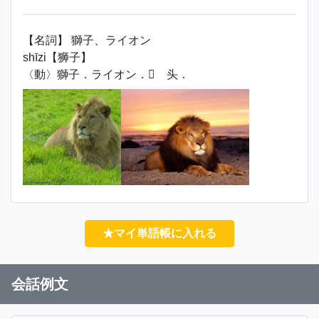
【名詞】 獅子、ライオン
shīzi【狮子】
〈動〉獅子．ライオン． 头．
★マイ単語帳に入れる
会話例文