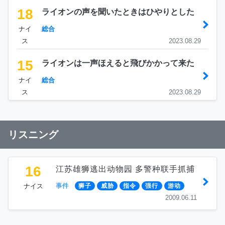
18
ライオンの声を聞いたときはひやりとした
ナイ
総合
ス
2023.08.29
15
ライオンは一声ほえると飛びかかって来た
ナイ
総合
ス
2023.08.29
リスニング
16
江苏雄狮逃出动物园 多警种联手抓捕
事件
ナイス
狮子
威胁
指令
强行
游动
2009.06.11