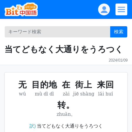
検索
当てどもなく大通りをうろつく
2024/01/09
无
目的地
在
街上
来回
wú
mù dì dì
zài
jiē shàng
lái huí
转。
zhuàn。
訳)
当てどもなく大通りをうろつく