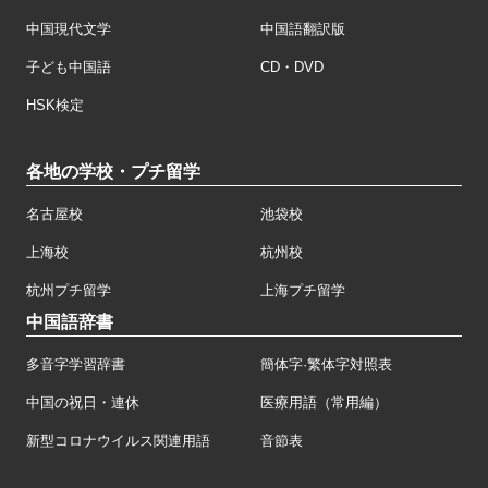
中国現代文学
中国語翻訳版
子ども中国語
CD・DVD
HSK検定
各地の学校・プチ留学
名古屋校
池袋校
上海校
杭州校
杭州プチ留学
上海プチ留学
中国語辞書
多音字学習辞書
簡体字·繁体字対照表
中国の祝日・連休
医療用語（常用編）
新型コロナウイルス関連用語
音節表