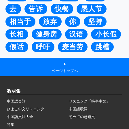
去
告诉
快餐
愚人节
相当于
放弃
你
坚持
长相
健身房
汉语
小长假
假话
呼吁
麦当劳
跳槽
▲
ページトップへ
教材集
中国語会話
リスニング「時事中文」
ひよこ中文リスニング
中国語歌詞
中国語文法大全
初めての超短文
特集