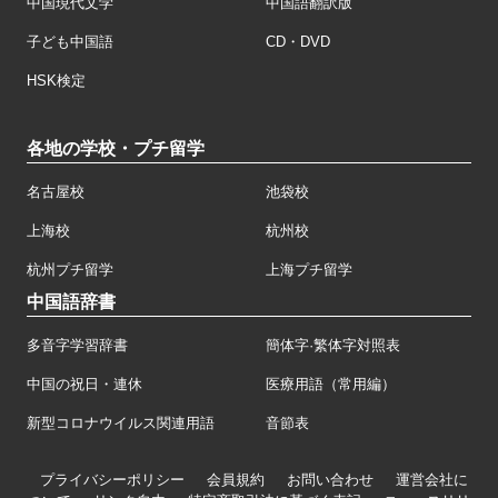
中国現代文学
中国語翻訳版
子ども中国語
CD・DVD
HSK検定
各地の学校・プチ留学
名古屋校
池袋校
上海校
杭州校
杭州プチ留学
上海プチ留学
中国語辞書
多音字学習辞書
簡体字·繁体字対照表
中国の祝日・連休
医療用語（常用編）
新型コロナウイルス関連用語
音節表
プライバシーポリシー
会員規約
お問い合わせ
運営会社に