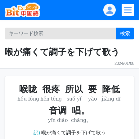
検索
喉が痛くて調子を下げて歌う
2024/01/08
喉咙
很疼
所以
要
降低
hóu lóng
hěn téng
suǒ yǐ
yào
jiàng dī
音调
唱。
yīn diào
chàng。
訳)
喉が痛くて調子を下げて歌う