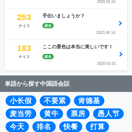
2020.01.01
253
手伝いましょうか？
ナイス
総合
2023.06.14
183
ここの景色は本当に美しいです！
ナイス
総合
2020.01.01
単語から探す中国語会話
小长假
不要紧
肯德基
麦当劳
黄牛
票房
愚人节
今天
排名
快餐
打算