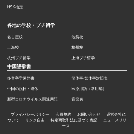
HSK検定
各地の学校・プチ留学
名古屋校
池袋校
上海校
杭州校
杭州プチ留学
上海プチ留学
中国語辞書
多音字学習辞書
簡体字·繁体字対照表
中国の祝日・連休
医療用語（常用編）
新型コロナウイルス関連用語
音節表
プライバシーポリシー
会員規約
お問い合わせ
運営会社に
ついて
リンク自由
特定商取引法に基づく表記
ニュースリリ
ース