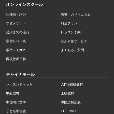
オンラインスクール
担任制・講師
教材・カリキュラム
学習メソッド
料金プラン
受講までの流れ
レッスン予約
学習レベル表
法人研修サービス
学習メモplus
よくあるご質問
网校教师招聘
チャイナモール
レッスンチケット
入門&初級教材
中級教材
上級教材
中国現代文学
中国語翻訳版
子ども中国語
CD・DVD