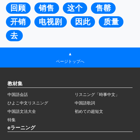
回顾
销售
这个
售罄
开销
电视剧
因此
质量
去
▲
ページトップへ
教材集
中国語会話
リスニング「時事中文」
ひよこ中文リスニング
中国語歌詞
中国語文法大全
初めての超短文
特集
eラーニング