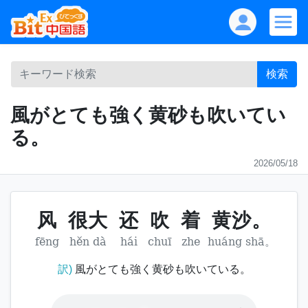
検索
風がとても強く黄砂も吹いてい
る。
2026/05/18
风
很大
还
吹
着
黄沙。
fēng
hěn dà
hái
chuī
zhe
huáng shā。
訳)
風がとても強く黄砂も吹いている。