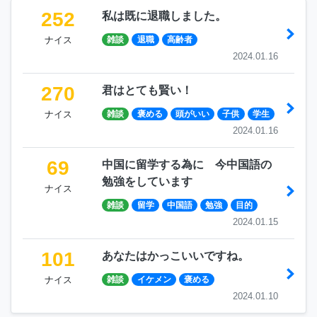
252
私は既に退職しました。
ナイス
雑談
退職
高齢者
2024.01.16
270
君はとても賢い！
ナイス
雑談
褒める
頭がいい
子供
学生
2024.01.16
69
中国に留学する為に 今中国語の
勉強をしています
ナイス
雑談
留学
中国語
勉強
目的
2024.01.15
101
あなたはかっこいいですね。
ナイス
雑談
イケメン
褒める
2024.01.10