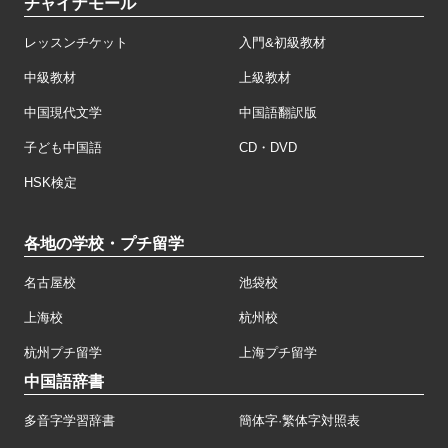
チャイナモール
レッスンチケット
入門&初級教材
中級教材
上級教材
中国現代文学
中国語翻訳版
子ども中国語
CD・DVD
HSK検定
各地の学校・プチ留学
名古屋校
池袋校
上海校
杭州校
杭州プチ留学
上海プチ留学
中国語辞書
多音字学習辞書
簡体字·繁体字対照表