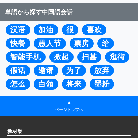
単語から探す中国語会話
汉语
加油
很
喜欢
快餐
愚人节
票房
给
智能手机
掀起
扫墓
逛街
假话
邀请
为了
放弃
怎么
白领
将来
墨粉
▲
ページトップへ
教材集