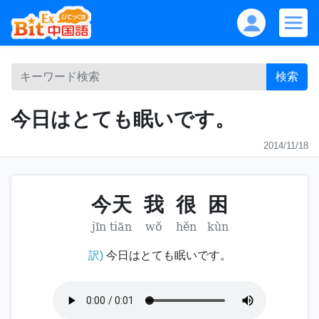
検索
今日はとても眠いです。
2014/11/18
今天
我
很
困
jīn tiān
wǒ
hěn
kùn
訳)
今日はとても眠いです。