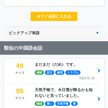
★マイ会話に入れる
ピックアップ単語
類似の中国語会話
49
まだまだ（だめ）です。
ナイス
雑談
試す
修理
トラブル
2024.01.15
95
天気予報で、今日雪が降るかも知
れないと言っていました。
ナイス
雑談
寒い
天気予報
雪