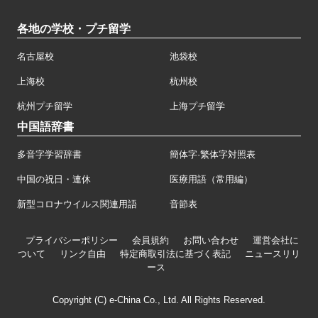
各地の学校・プチ留学
名古屋校
池袋校
上海校
杭州校
杭州プチ留学
上海プチ留学
中国語辞書
多音字学習辞書
簡体字·繁体字対照表
中国の祝日・連休
医療用語（常用編）
新型コロナウイルス関連用語
音節表
プライバシーポリシー
会員規約
お問い合わせ
運営会社に
ついて
リンク自由
特定商取引法に基づく表記
ニュースリリ
ース
Copyright (C) e-China Co., Ltd. All Rights Reserved.