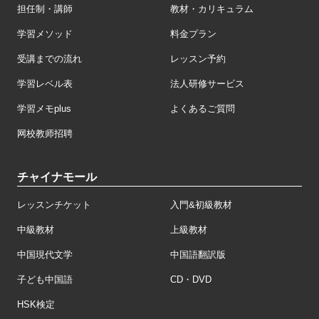
担任制・講師
教材・カリキュラム
学習メソッド
料金プラン
受講までの流れ
レッスン予約
学習レベル表
法人研修サービス
学習メモplus
よくあるご質問
网校教师招聘
チャイナモール
レッスンチケット
入門&初級教材
中級教材
上級教材
中国現代文学
中国語翻訳版
子ども中国語
CD・DVD
HSK検定