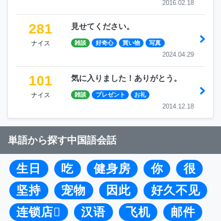
2016.02.18
281
見せてください。
ナイス
雑談
好奇心
買い物
写真
2024.04.29
101
気に入りました！ありがとう。
ナイス
雑談
プレゼント
お礼
2014.12.18
単語から探す中国語会話
生日
吃
健身房
你
很
坚持
宠物
因此
好久不见
连锁店
汉语
飞机
邮件