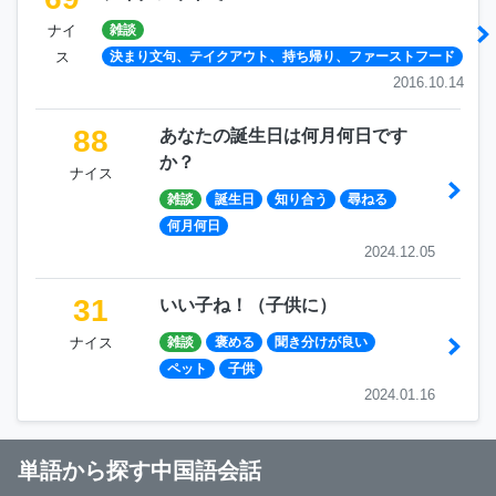
ナイ
雑談
ス
決まり文句、テイクアウト、持ち帰り、ファーストフード
2016.10.14
88
あなたの誕生日は何月何日です
か？
ナイス
雑談
誕生日
知り合う
尋ねる
何月何日
2024.12.05
31
いい子ね！（子供に）
ナイス
雑談
褒める
聞き分けが良い
ペット
子供
2024.01.16
単語から探す中国語会話