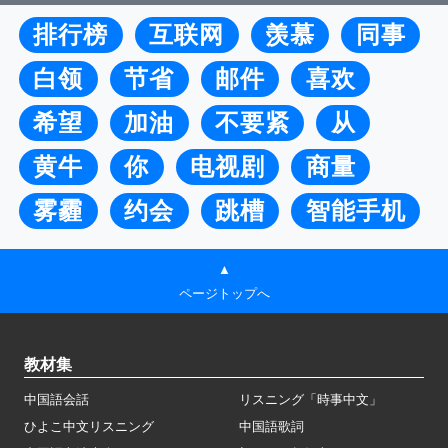
排行榜
互联网
羡慕
同事
白领
节省
邮件
喜欢
希望
加油
不要紧
从
黄牛
你
电视剧
商量
雾霾
约会
跳槽
智能手机
▲
ページトップへ
教材集
中国語会話
リスニング「時事中文」
ひよこ中文リスニング
中国語歌詞