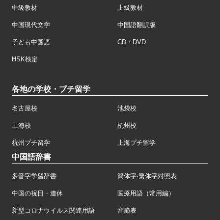
中級教材
上級教材
中国現代文学
中国語翻訳版
子ども中国語
CD・DVD
HSK検定
各地の学校・プチ留学
名古屋校
池袋校
上海校
杭州校
杭州プチ留学
上海プチ留学
中国語辞書
多音字学習辞書
簡体字·繁体字対照表
中国の祝日・連休
医療用語（常用編）
新型コロナウイルス関連用語
音節表