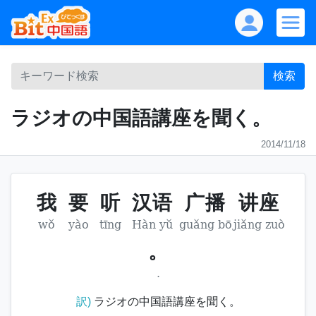
検索
ラジオの中国語講座を聞く。
2014/11/18
我
要
听
汉语
广播
讲座
wǒ
yào
tīng
Hàn yǔ
guǎng bō
jiǎng zuò
。
.
訳)
ラジオの中国語講座を聞く。