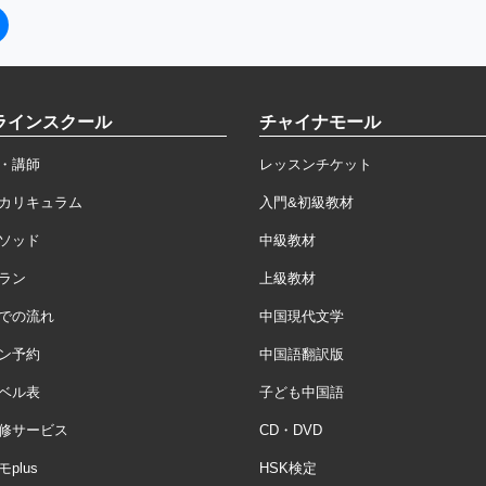
ラインスクール
チャイナモール
・講師
レッスンチケット
カリキュラム
入門&初級教材
ソッド
中級教材
ラン
上級教材
での流れ
中国現代文学
ン予約
中国語翻訳版
ベル表
子ども中国語
修サービス
CD・DVD
plus
HSK検定