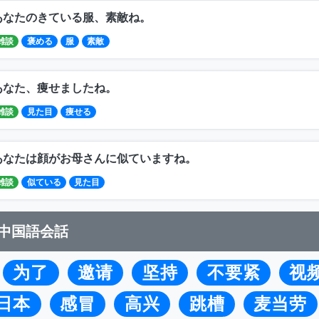
あなたのきている服、素敵ね。
雑談
褒める
服
素敵
あなた、痩せましたね。
雑談
見た目
痩せる
あなたは顔がお母さんに似ていますね。
雑談
似ている
見た目
中国語会話
为了
邀请
坚持
不要紧
视
日本
感冒
高兴
跳槽
麦当劳