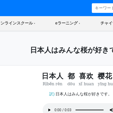
(current)
(current)
オンラインスクール
eラーニング
チャイ
日本人はみんな桜が好き
日本人
都
喜欢
樱花
Rìběn rén
dōu
xǐ huan
yīng h
訳)
日本人はみんな桜が好きです。