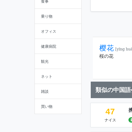
食事
乗り物
オフィス
樱花
健康病院
[yīng hu
桜の花
観光
ネット
類似の中国語
雑談
買い物
47
ナイス