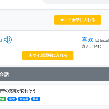
★マイ会話に入れる
喜欢
ā]
[xǐ huan]
喜ぶ、好む
★マイ単語帳に入れる
会話
携帯の充電が切れそう！
雑談
华为
充电器
苹果