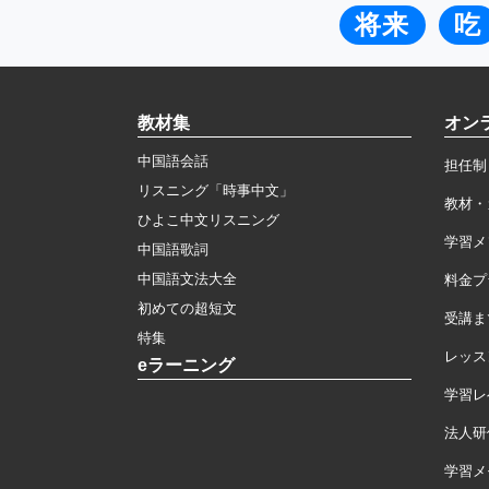
将来
吃
教材集
オン
中国語会話
担任制
リスニング「時事中文」
教材・
ひよこ中文リスニング
学習メ
中国語歌詞
中国語文法大全
料金プ
初めての超短文
受講ま
特集
レッス
eラーニング
学習レ
法人研
学習メモ