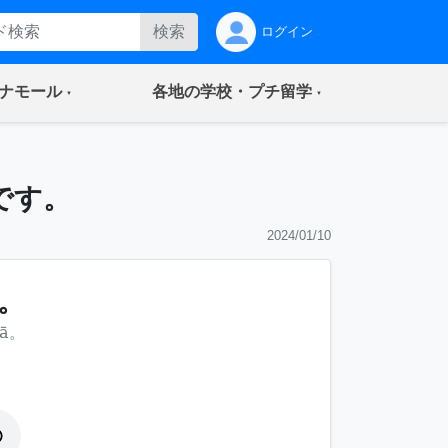
検索
ログイン
(current)
(current)
ナモール
各地の学校・プチ留学
です。
2024/01/10
。
uā。