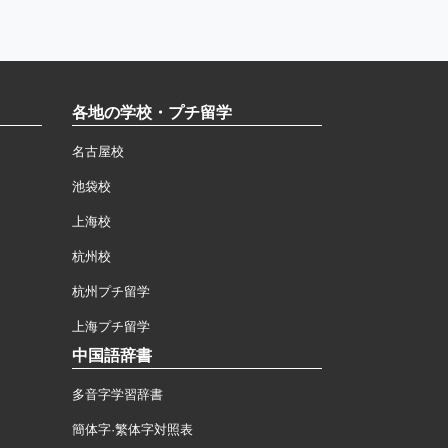
各地の学校・プチ留学
名古屋校
池袋校
上海校
杭州校
杭州プチ留学
上海プチ留学
中国語辞書
多音字学習辞書
簡体字·繁体字対照表