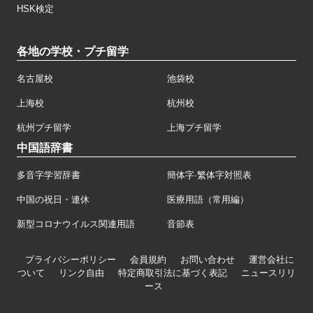
HSK検定
各地の学校・プチ留学
名古屋校
池袋校
上海校
杭州校
杭州プチ留学
上海プチ留学
中国語辞書
多音字学習辞書
簡体字·繁体字対照表
中国の祝日・連休
医療用語（常用編）
新型コロナウイルス関連用語
音節表
プライバシーポリシー
会員規約
お問い合わせ
運営会社に
ついて
リンク自由
特定商取引法に基づく表記
ニュースリリ
ース