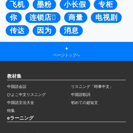
飞机
墨粉
小长假
专柜
你
连锁店
商量
电视剧
传达
因为
消息
▲
ページトップへ
教材集
中国語会話
リスニング「時事中文」
ひよこ中文リスニング
中国語歌詞
中国語文法大全
初めての超短文
特集
eラーニング