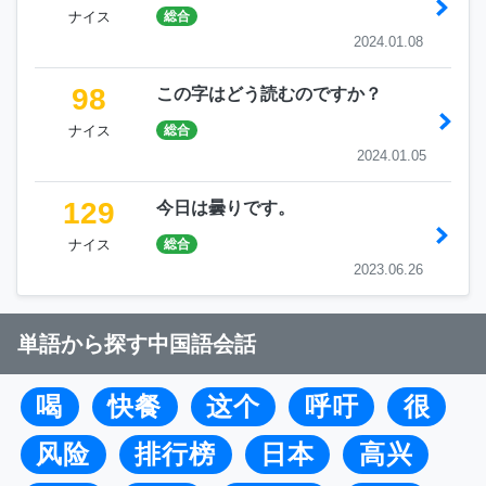
ナイス
総合
2024.01.08
98
この字はどう読むのですか？
ナイス
総合
2024.01.05
129
今日は曇りです。
ナイス
総合
2023.06.26
単語から探す中国語会話
喝
快餐
这个
呼吁
很
风险
排行榜
日本
高兴