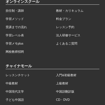
オンラインスクール
担任制・講師
教材・カリキュラム
学習メソッド
料金プラン
受講までの流れ
レッスン予約
学習レベル表
法人研修サービス
学習メモplus
よくあるご質問
网校教师招聘
チャイナモール
レッスンチケット
入門&初級教材
中級教材
上級教材
中国現代文学
中国語翻訳版
子ども中国語
CD・DVD