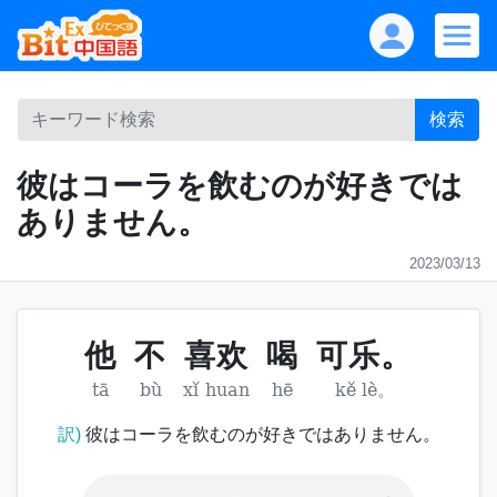
検索
彼はコーラを飲むのが好きでは
ありません。
2023/03/13
他
不
喜欢
喝
可乐。
tā
bù
xǐ huan
hē
kě lè。
訳)
彼はコーラを飲むのが好きではありません。