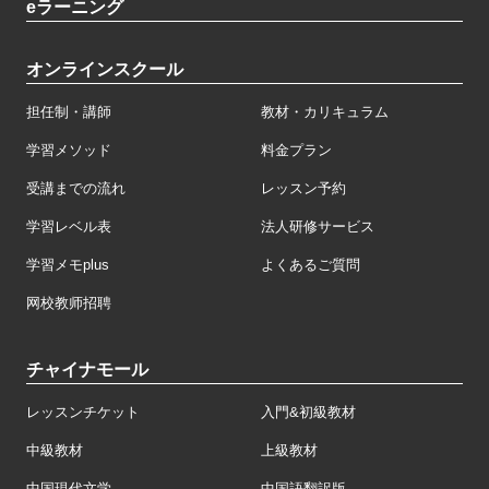
eラーニング
オンラインスクール
担任制・講師
教材・カリキュラム
学習メソッド
料金プラン
受講までの流れ
レッスン予約
学習レベル表
法人研修サービス
学習メモplus
よくあるご質問
网校教师招聘
チャイナモール
レッスンチケット
入門&初級教材
中級教材
上級教材
中国現代文学
中国語翻訳版