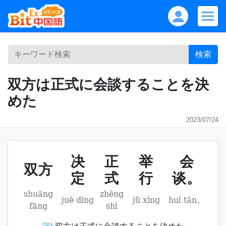
検索
双方は正式に会談することを決
めた
2023/07/24
决
正
举
会
双方
定
式
行
谈。
shuāng
zhèng
jué dìng
jǔ xíng
huì tán。
fāng
shì