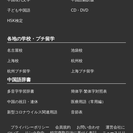
子ども中国語
CD・DVD
HSK検定
各地の学校・プチ留学
名古屋校
池袋校
上海校
杭州校
杭州プチ留学
上海プチ留学
中国語辞書
多音字学習辞書
簡体字·繁体字対照表
中国の祝日・連休
医療用語（常用編）
新型コロナウイルス関連用語
音節表
プライバシーポリシー
会員規約
お問い合わせ
運営会社に
ついて
リンク自由
特定商取引法に基づく表記
ニュースリリ