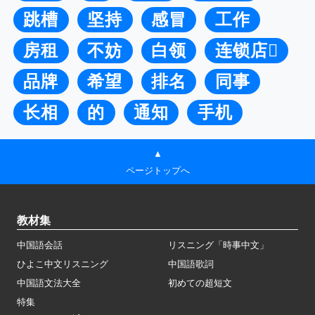
跳槽
坚持
感冒
工作
房租
不妨
白领
连锁店
品牌
希望
排名
同事
长相
的
通知
手机
▲
ページトップへ
教材集
中国語会話
リスニング「時事中文」
ひよこ中文リスニング
中国語歌詞
中国語文法大全
初めての超短文
特集