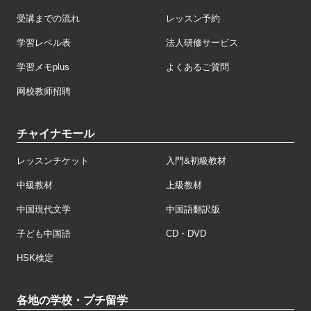
受講までの流れ
レッスン予約
学習レベル表
法人研修サービス
学習メモplus
よくあるご質問
网校教师招聘
チャイナモール
レッスンチケット
入門&初級教材
中級教材
上級教材
中国現代文学
中国語翻訳版
子ども中国語
CD・DVD
HSK検定
各地の学校・プチ留学