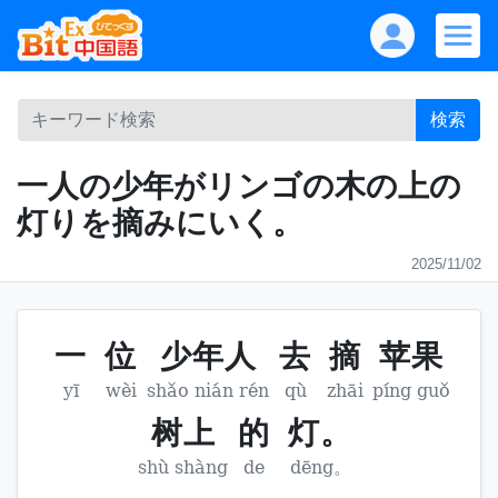
検索
一人の少年がリンゴの木の上の
灯りを摘みにいく。
2025/11/02
一
位
少年人
去
摘
苹果
yī
wèi
shǎo nián rén
qù
zhāi
píng guǒ
树上
的
灯。
shù shàng
de
dēng。