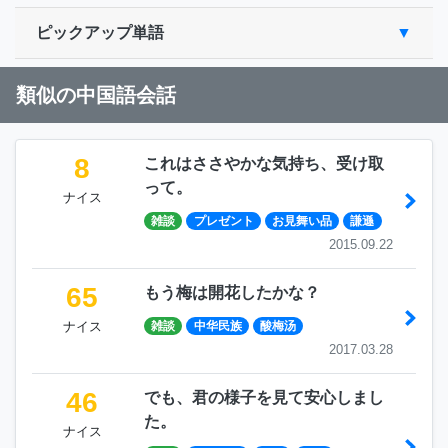
ピックアップ単語
類似の中国語会話
8
これはささやかな気持ち、受け取
って。
ナイス
雑談
プレゼント
お見舞い品
謙遜
2015.09.22
65
もう梅は開花したかな？
ナイス
雑談
中华民族
酸梅汤
2017.03.28
46
でも、君の様子を見て安心しまし
た。
ナイス