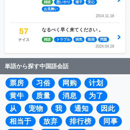
雑談
思いやり
様子
安心
お見舞い
2014.11.18
57
なるべく早く来てください 。
ナイス
雑談
トラブル
病気
怪我
問題
2024.04.29
単語から探す中国語会話
票房
习俗
网购
计划
黄牛
质量
消息
为了
从
宠物
我
通知
因此
相当于
放弃
排行榜
同事