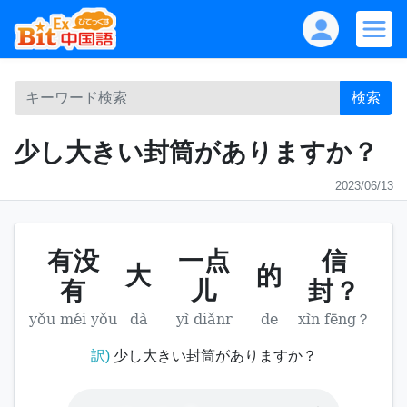
検索
少し大きい封筒がありますか？
2023/06/13
有没
一点
信
大
的
有
儿
封？
yǒu méi yǒu
dà
yì diǎnr
de
xìn fēng？
訳)
少し大きい封筒がありますか？