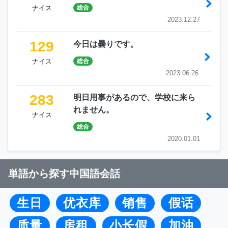
ナイス
総合
2023.12.27
129
今日は曇りです。
ナイス
総合
2023.06.26
283
明日用事があるので、学校に来ら
れません。
ナイス
総合
2020.01.01
単語から探す中国語会話
生日
优衣库
销售
假话
质量
房租
小长假
加油