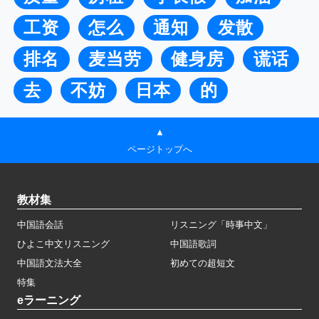
工资
怎么
通知
发散
排名
麦当劳
健身房
谎话
去
不妨
日本
的
▲
ページトップへ
教材集
中国語会話
リスニング「時事中文」
ひよこ中文リスニング
中国語歌詞
中国語文法大全
初めての超短文
特集
eラーニング