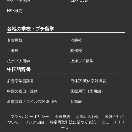
子ども中国語
CD・DVD
HSK検定
各地の学校・プチ留学
名古屋校
池袋校
上海校
杭州校
杭州プチ留学
上海プチ留学
中国語辞書
多音字学習辞書
簡体字·繁体字対照表
中国の祝日・連休
医療用語（常用編）
新型コロナウイルス関連用語
音節表
プライバシーポリシー
会員規約
お問い合わせ
運営会社に
ついて
リンク自由
特定商取引法に基づく表記
ニュースリリ
ース