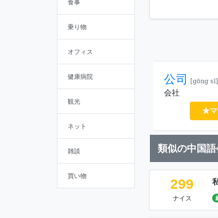
食事
乗り物
オフィス
公司
健康病院
[gōng sī]
会社
観光
★マ
ネット
類似の中国語
雑談
買い物
299
ナイス