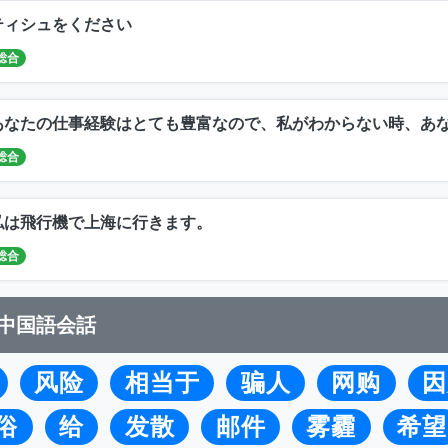
ティシュをください
総合
あなたの仕事経験はとても豊富なので、私がわからない時、あ
総合
私は飛行機で上海に行きます。
総合
中国語会話
风险
相当于
骗人
网购
因
俗
给
发散
邮件
雾霾
希望