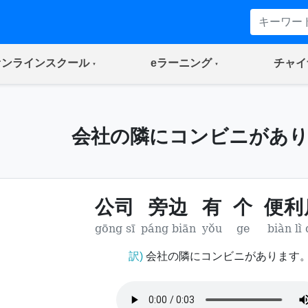
(current)
(current)
オンラインスクール
eラーニング
チャイ
会社の隣にコンビニがあ
公司
旁边
有
个
便利
gōng sī
páng biān
yǒu
ge
biàn lì
訳)
会社の隣にコンビニがあります