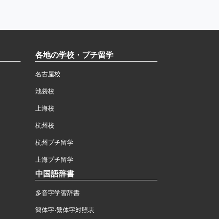
各地の学校・プチ留学
名古屋校
池袋校
上海校
杭州校
杭州プチ留学
上海プチ留学
中国語辞書
多音字学習辞書
簡体字·繁体字対照表