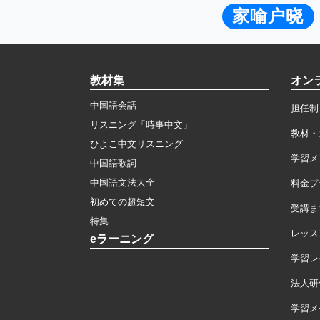
家喻户晓
教材集
オン
中国語会話
担任制
リスニング「時事中文」
教材・
ひよこ中文リスニング
学習メ
中国語歌詞
中国語文法大全
料金プ
初めての超短文
受講ま
特集
レッス
eラーニング
学習レ
法人研
学習メモ