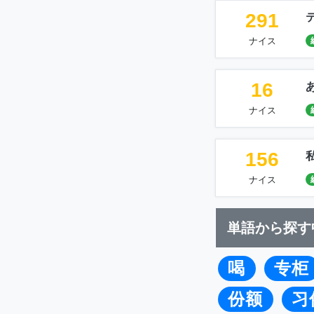
291
ナイス
16
ナイス
156
ナイス
単語から探す
喝
专柜
份额
习