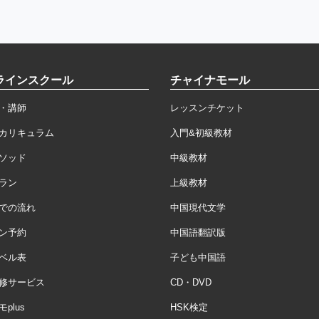
ラインスクール
チャイナモール
・講師
レッスンチケット
カリキュラム
入門&初級教材
ソッド
中級教材
ラン
上級教材
での流れ
中国現代文学
ン予約
中国語翻訳版
ベル表
子ども中国語
修サービス
CD・DVD
plus
HSK検定