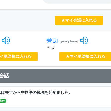
★マイ会話に入れる
旁边
[páng biān]
そば
イ単語帳に入れる
★マイ単語帳に入れる
会話
私は去年から中国語の勉強を始めました。
総合