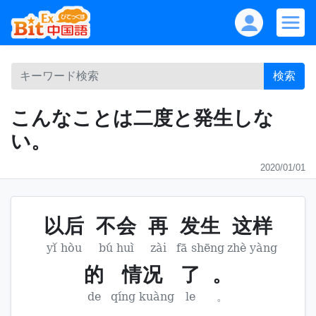
検索
こんなことは二度と発生しな
い。
2020/01/01
以后
不会
再
发生
这样
yǐ hòu
bú huì
zài
fā shēng
zhè yàng
的
情况
了
。
de
qíng kuàng
le
。