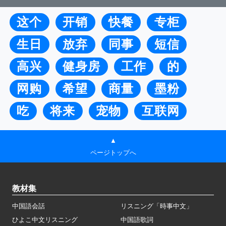
这个
开销
快餐
专柜
生日
放弃
同事
短信
高兴
健身房
工作
的
网购
希望
商量
墨粉
吃
将来
宠物
互联网
▲
ページトップへ
教材集
中国語会話
リスニング「時事中文」
ひよこ中文リスニング
中国語歌詞