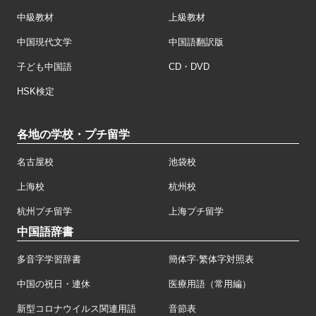
中級教材
上級教材
中国現代文学
中国語翻訳版
子ども中国語
CD・DVD
HSK検定
各地の学校・プチ留学
名古屋校
池袋校
上海校
杭州校
杭州プチ留学
上海プチ留学
中国語辞書
多音字学習辞書
簡体字·繁体字対照表
中国の祝日・連休
医療用語（常用編）
新型コロナウイルス関連用語
音節表