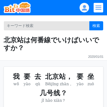
検索
北京站は何番線でいけばいいで
すか？
2020/01/01
我
要
去
北京站，
要
坐
wǒ
yào
qù
Běijīng zhàn，
yào
zuò
几号线？
jǐ hào xiàn？