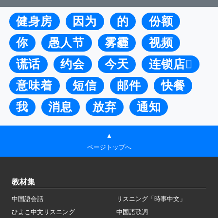
健身房
因为
的
份额
你
愚人节
雾霾
视频
谎话
约会
今天
连锁店
意味着
短信
邮件
快餐
我
消息
放弃
通知
▲
ページトップへ
教材集
中国語会話
リスニング「時事中文」
ひよこ中文リスニング
中国語歌詞