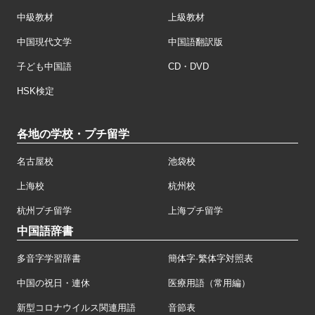
中級教材
上級教材
中国現代文学
中国語翻訳版
子ども中国語
CD・DVD
HSK検定
各地の学校・プチ留学
名古屋校
池袋校
上海校
杭州校
杭州プチ留学
上海プチ留学
中国語辞書
多音字学習辞書
簡体字·繁体字対照表
中国の祝日・連休
医療用語（常用編）
新型コロナウイルス関連用語
音節表