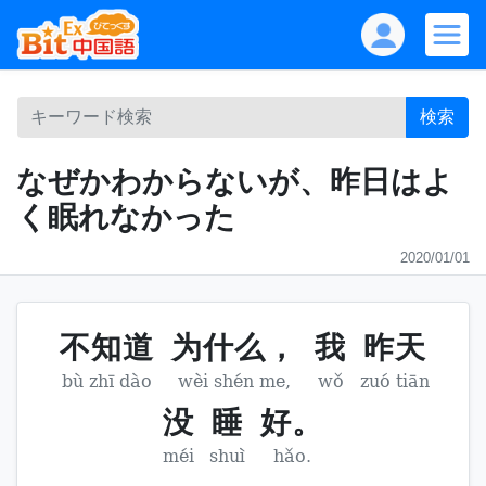
検索
なぜかわからないが、昨日はよ
く眠れなかった
2020/01/01
不知道
为什么，
我
昨天
bù zhī dào
wèi shén me,
wǒ
zuó tiān
没
睡
好。
méi
shuì
hǎo.