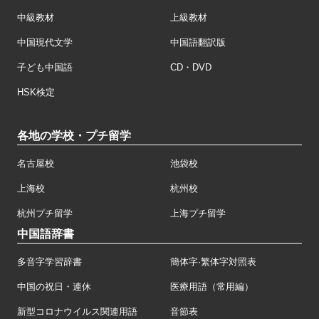
中級教材
上級教材
中国現代文学
中国語翻訳版
子ども中国語
CD・DVD
HSK検定
各地の学校・プチ留学
名古屋校
池袋校
上海校
杭州校
杭州プチ留学
上海プチ留学
中国語辞書
多音字学習辞書
簡体字·繁体字対照表
中国の祝日・連休
医療用語（常用編）
新型コロナウイルス関連用語
音節表