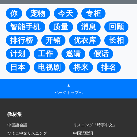
你
宠物
今天
专柜
智能手机
质量
消息
回顾
排行榜
开销
优衣库
长相
计划
工作
邀请
假话
日本
电视剧
将来
排名
▲
ページトップへ
教材集
中国語会話
リスニング「時事中文」
ひよこ中文リスニング
中国語歌詞