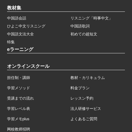
教材集
中国語会話
リスニング「時事中文」
ひよこ中文リスニング
中国語歌詞
中国語文法大全
初めての超短文
特集
eラーニング
オンラインスクール
担任制・講師
教材・カリキュラム
学習メソッド
料金プラン
受講までの流れ
レッスン予約
学習レベル表
法人研修サービス
学習メモplus
よくあるご質問
网校教师招聘