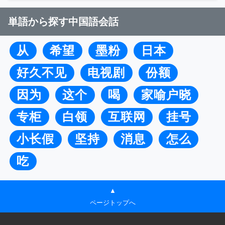
単語から探す中国語会話
从
希望
墨粉
日本
好久不见
电视剧
份额
因为
这个
喝
家喻户晓
专柜
白领
互联网
挂号
小长假
坚持
消息
怎么
吃
▲
ページトップへ