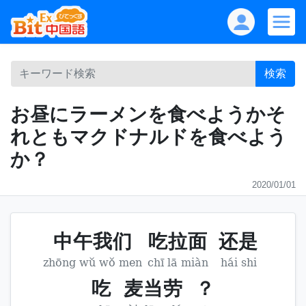
検索
お昼にラーメンを食べようかそ
れともマクドナルドを食べよう
か？
2020/01/01
中午我们
吃拉面
还是
zhōng wǔ wǒ men
chī lā miàn
hái shi
吃
麦当劳
？