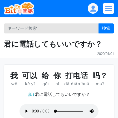
検索
君に電話してもいいですか？
2020/01/01
我
可以
给
你
打电话
吗？
wǒ
kě yǐ
gěi
nǐ
dǎ diàn huà
ma?
訳)
君に電話してもいいですか？