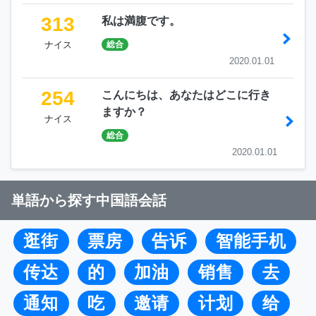
313
私は満腹です。
ナイス
総合
2020.01.01
254
こんにちは、あなたはどこに行き
ますか？
ナイス
総合
2020.01.01
単語から探す中国語会話
逛街
票房
告诉
智能手机
传达
的
加油
销售
去
通知
吃
邀请
计划
给