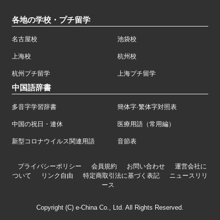
各地の学校・プチ留学
名古屋校
池袋校
上海校
杭州校
杭州プチ留学
上海プチ留学
中国語辞書
多音字学習辞書
簡体字·繁体字対照表
中国の祝日・連休
医療用語（常用編）
新型コロナウイルス関連用語
音節表
プライバシーポリシー
会員規約
お問い合わせ
運営会社に
ついて
リンク自由
特定商取引法に基づく表記
ニュースリリ
ース
Copyright (C) e-China Co., Ltd. All Rights Reserved.