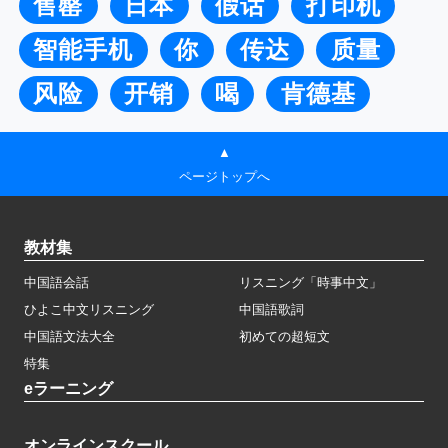
售罄
日本
假话
打印机
智能手机
你
传达
质量
风险
开销
喝
肯德基
▲
ページトップへ
教材集
中国語会話
リスニング「時事中文」
ひよこ中文リスニング
中国語歌詞
中国語文法大全
初めての超短文
特集
eラーニング
オンラインスクール