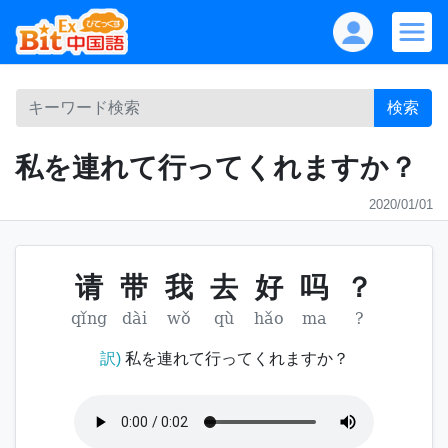
検索
私を連れて行ってくれますか？
2020/01/01
请
带
我
去
好
吗
？
qǐng
dài
wǒ
qù
hǎo
ma
?
訳)
私を連れて行ってくれますか？