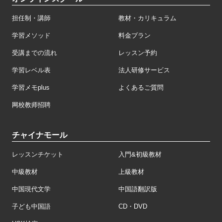
担任制・講師
教材・カリキュラム
学習メソッド
料金プラン
受講までの流れ
レッスン予約
学習レベル表
法人研修サービス
学習メモplus
よくあるご質問
网校教师招聘
チャイナモール
レッスンチケット
入門&初級教材
中級教材
上級教材
中国現代文学
中国語翻訳版
子ども中国語
CD・DVD