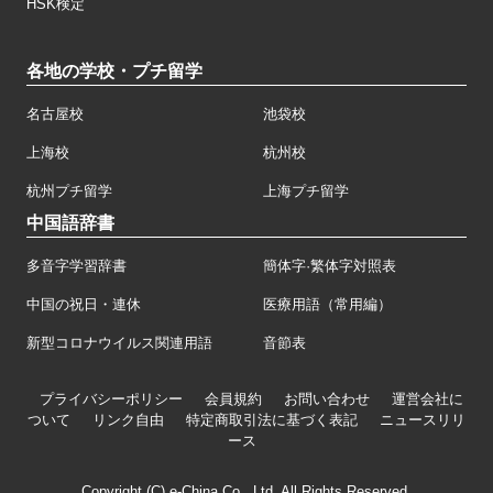
HSK検定
各地の学校・プチ留学
名古屋校
池袋校
上海校
杭州校
杭州プチ留学
上海プチ留学
中国語辞書
多音字学習辞書
簡体字·繁体字対照表
中国の祝日・連休
医療用語（常用編）
新型コロナウイルス関連用語
音節表
プライバシーポリシー
会員規約
お問い合わせ
運営会社に
ついて
リンク自由
特定商取引法に基づく表記
ニュースリリ
ース
Copyright (C) e-China Co., Ltd. All Rights Reserved.