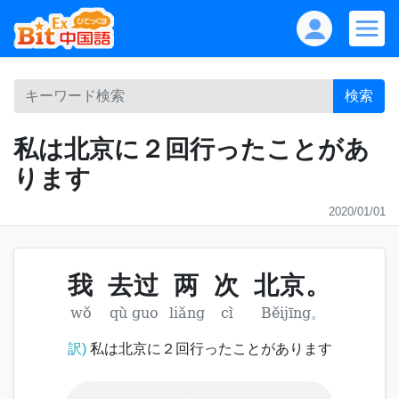
検索
私は北京に２回行ったことがあ
ります
2020/01/01
我
去过
两
次
北京。
wǒ
qù guo
liǎng
cì
Běijīng。
訳)
私は北京に２回行ったことがあります