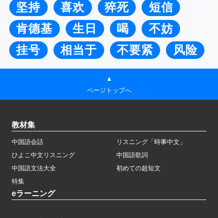
坚持
喜欢
猝死
短信
肯德基
生日
喝
不妨
挂号
相当于
不要紧
风险
▲
ページトップへ
教材集
中国語会話
リスニング「時事中文」
ひよこ中文リスニング
中国語歌詞
中国語文法大全
初めての超短文
特集
eラーニング