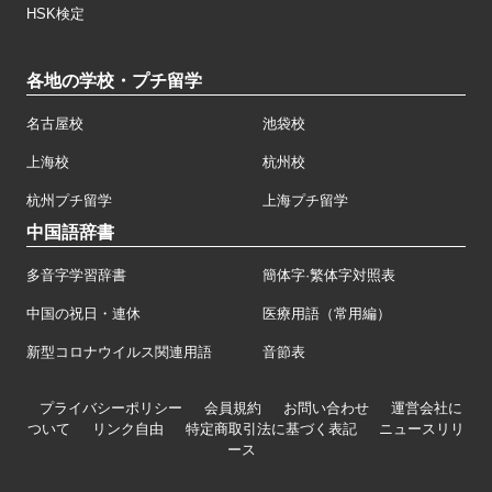
HSK検定
各地の学校・プチ留学
名古屋校
池袋校
上海校
杭州校
杭州プチ留学
上海プチ留学
中国語辞書
多音字学習辞書
簡体字·繁体字対照表
中国の祝日・連休
医療用語（常用編）
新型コロナウイルス関連用語
音節表
プライバシーポリシー
会員規約
お問い合わせ
運営会社に
ついて
リンク自由
特定商取引法に基づく表記
ニュースリリ
ース