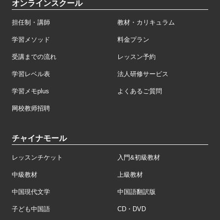
オンラインスクール
担任制・講師
教材・カリキュラム
学習メソッド
料金プラン
受講までの流れ
レッスン予約
学習レベル表
法人研修サービス
学習メモplus
よくあるご質問
网校教师招聘
チャイナモール
レッスンチケット
入門&初級教材
中級教材
上級教材
中国現代文学
中国語翻訳版
子ども中国語
CD・DVD