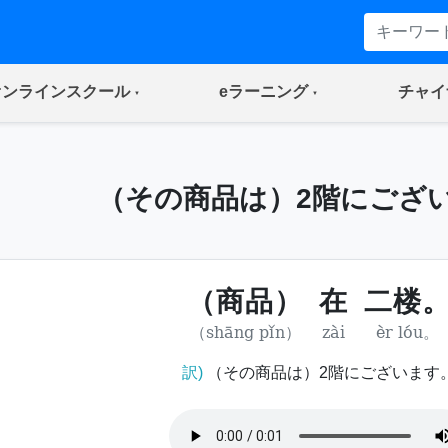
(current)
(current)
オンラインスクール
eラーニング
チャイ
（その商品は）2階にござ
（商品）
在
二楼
（shāng pǐn）
zài
èr lóu。
訳)
（その商品は）2階にございます