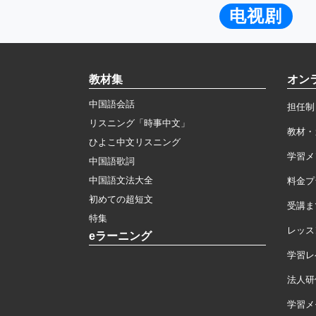
电视剧
教材集
オン
中国語会話
担任制
リスニング「時事中文」
教材・
ひよこ中文リスニング
学習メ
中国語歌詞
中国語文法大全
料金プ
初めての超短文
受講ま
特集
レッス
eラーニング
学習レ
法人研
学習メモ