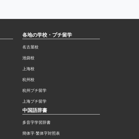
各地の学校・プチ留学
名古屋校
池袋校
上海校
杭州校
杭州プチ留学
上海プチ留学
中国語辞書
多音字学習辞書
簡体字·繁体字対照表