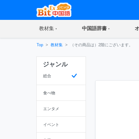
(current)
(current)
教材集
中国語辞書
Top
教材集
（その商品は）2階にございます。
ジャンル
総合
食べ物
エンタメ
イベント