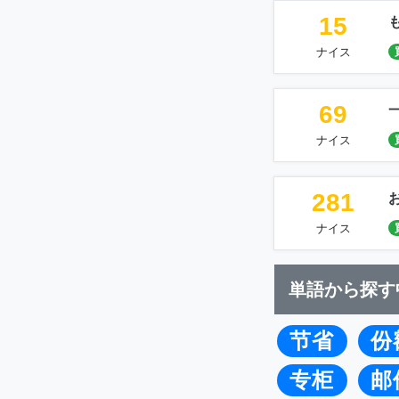
15
ナイス
69
ナイス
281
ナイス
単語から探す
节省
份
专柜
邮