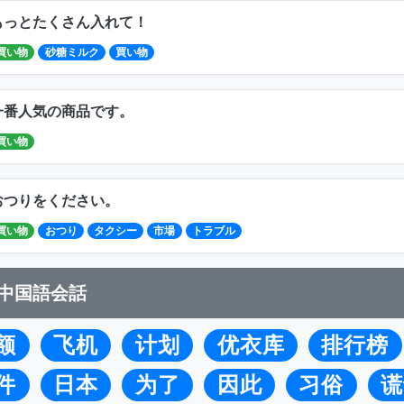
もっとたくさん入れて！
買い物
砂糖ミルク
買い物
一番人気の商品です。
買い物
おつりをください。
買い物
おつり
タクシー
市場
トラブル
中国語会話
额
飞机
计划
优衣库
排行榜
件
日本
为了
因此
习俗
谎