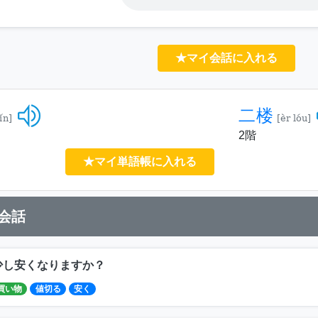
★マイ会話に入れる
二楼
ǐn]
[èr lóu]
2階
★マイ単語帳に入れる
会話
少し安くなりますか？
買い物
値切る
安く