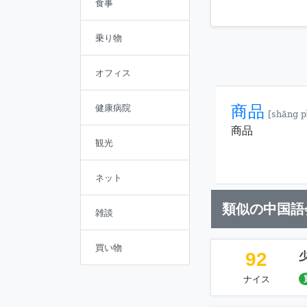
食事
乗り物
オフィス
商品
健康病院
[shāng p
商品
観光
ネット
類似の中国語
雑談
買い物
92
ナイス