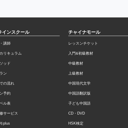
ラインスクール
チャイナモール
・講師
レッスンチケット
カリキュラム
入門&初級教材
ソッド
中級教材
ラン
上級教材
での流れ
中国現代文学
ン予約
中国語翻訳版
ベル表
子ども中国語
修サービス
CD・DVD
plus
HSK検定