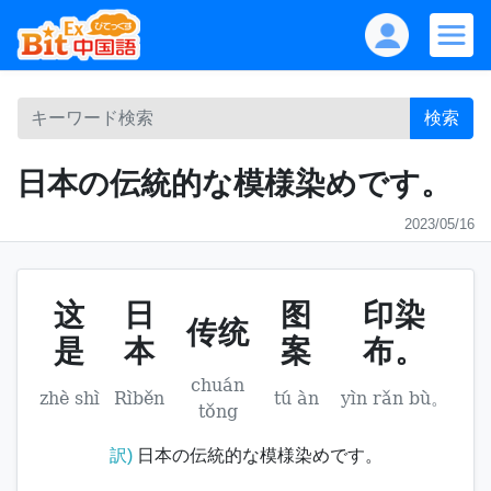
検索
日本の伝統的な模様染めです。
2023/05/16
这
日
图
印染
传统
是
本
案
布。
chuán
zhè shì
Rìběn
tú àn
yìn rǎn bù。
tǒng
訳)
日本の伝統的な模様染めです。