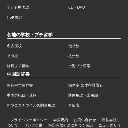
子ども中国語
CD・DVD
HSK検定
各地の学校・プチ留学
名古屋校
池袋校
上海校
杭州校
杭州プチ留学
上海プチ留学
中国語辞書
多音字学習辞書
簡体字·繁体字対照表
中国の祝日・連休
医療用語（常用編）
新型コロナウイルス関連用語
音節表
プライバシーポリシー
会員規約
お問い合わせ
運営会社に
ついて
リンク自由
特定商取引法に基づく表記
ニュースリリ