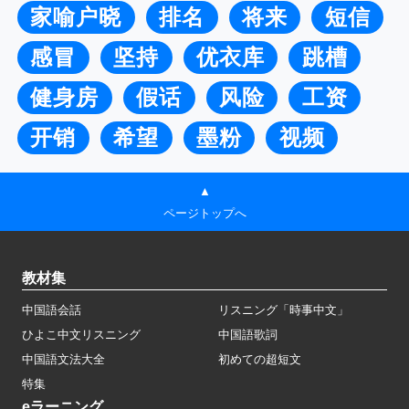
家喻户晓
排名
将来
短信
感冒
坚持
优衣库
跳槽
健身房
假话
风险
工资
开销
希望
墨粉
视频
▲
ページトップへ
教材集
中国語会話
リスニング「時事中文」
ひよこ中文リスニング
中国語歌詞
中国語文法大全
初めての超短文
特集
eラーニング