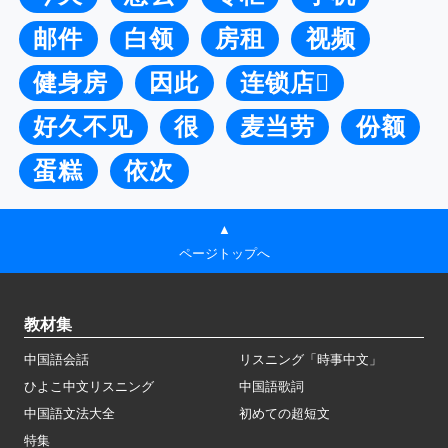
邮件
白领
房租
视频
健身房
因此
连锁店
好久不见
很
麦当劳
份额
蛋糕
依次
▲
ページトップへ
教材集
中国語会話
リスニング「時事中文」
ひよこ中文リスニング
中国語歌詞
中国語文法大全
初めての超短文
特集