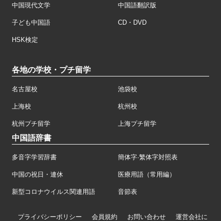
中国現代文学
中国語翻訳版
子ども中国語
CD・DVD
HSK検定
各地の学校・プチ留学
名古屋校
池袋校
上海校
杭州校
杭州プチ留学
上海プチ留学
中国語辞書
多音字学習辞書
簡体字·繁体字対照表
中国の祝日・連休
医療用語（常用編）
新型コロナウイルス関連用語
音節表
プライバシーポリシー
会員規約
お問い合わせ
運営会社に