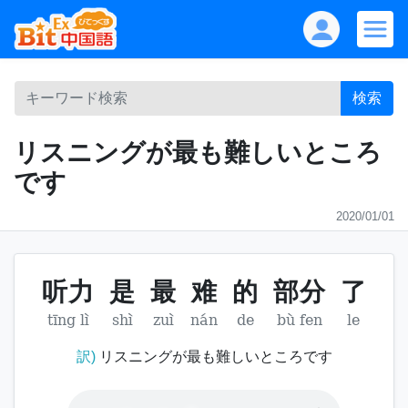
検索
リスニングが最も難しいところ
です
2020/01/01
听力
是
最
难
的
部分
了
tīng lì
shì
zuì
nán
de
bù fen
le
訳)
リスニングが最も難しいところです