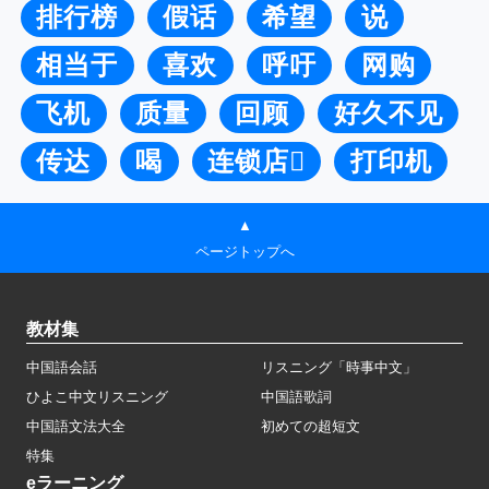
排行榜
假话
希望
说
相当于
喜欢
呼吁
网购
飞机
质量
回顾
好久不见
传达
喝
连锁店
打印机
▲
ページトップへ
教材集
中国語会話
リスニング「時事中文」
ひよこ中文リスニング
中国語歌詞
中国語文法大全
初めての超短文
特集
eラーニング