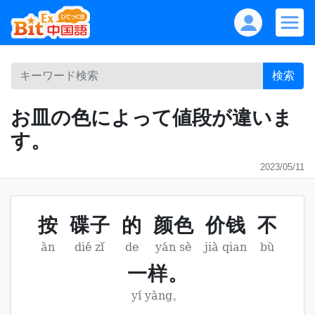
検索
お皿の色によって値段が違いま
す。
2023/05/11
按
碟子
的
颜色
价钱
不
àn
dié zǐ
de
yán sè
jià qian
bù
一样。
yí yàng。