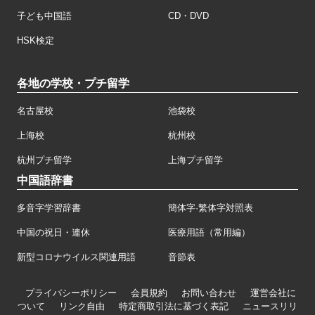
子ども中国語
CD・DVD
HSK検定
各地の学校・プチ留学
名古屋校
池袋校
上海校
杭州校
杭州プチ留学
上海プチ留学
中国語辞書
多音字学習辞書
簡体字·繁体字対照表
中国の祝日・連休
医療用語（常用編）
新型コロナウイルス関連用語
音節表
プライバシーポリシー
会員規約
お問い合わせ
運営会社に
ついて
リンク自由
特定商取引法に基づく表記
ニュースリリ