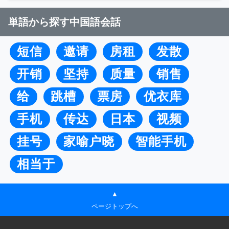
単語から探す中国語会話
短信
邀请
房租
发散
开销
坚持
质量
销售
给
跳槽
票房
优衣库
手机
传达
日本
视频
挂号
家喻户晓
智能手机
相当于
▲
ページトップへ