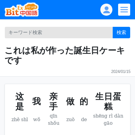
検索
これは私が作った誕生日ケーキ
です
2024/01/15
这
亲
生日蛋
我
做
的
是
手
糕
qīn
shēng rì dàn
zhè shì
wǒ
zuò
de
shǒu
gāo
。