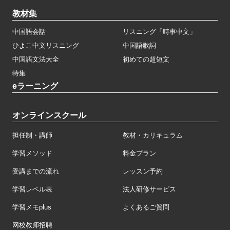
教材集
中国語会話
リスニング「時事中文」
ひよこ中文リスニング
中国語歌詞
中国語文法大全
初めての超短文
特集
eラーニング
オンラインスクール
担任制・講師
教材・カリキュラム
学習メソッド
料金プラン
受講までの流れ
レッスン予約
学習レベル表
法人研修サービス
学習メモplus
よくあるご質問
网校教师招聘