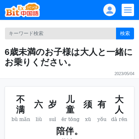
検索
6歳未満のお子様は大人と一緒に
お乗りください。
2023/05/04
不
儿
大
六
岁
须
有
满
童
人
bù mǎn
liù
suì
ér tóng
xū
yǒu
dà rén
陪伴。