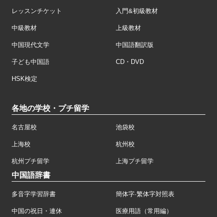
レッスンチケット
入門&初級教材
中級教材
上級教材
中国現代文学
中国語翻訳版
子ども中国語
CD・DVD
HSK検定
各地の学校・プチ留学
名古屋校
池袋校
上海校
杭州校
杭州プチ留学
上海プチ留学
中国語辞書
多音字学習辞書
簡体字·繁体字対照表
中国の祝日・連休
医療用語（常用編）