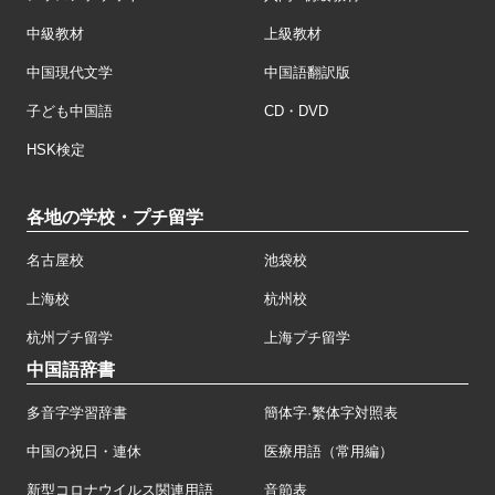
中級教材
上級教材
中国現代文学
中国語翻訳版
子ども中国語
CD・DVD
HSK検定
各地の学校・プチ留学
名古屋校
池袋校
上海校
杭州校
杭州プチ留学
上海プチ留学
中国語辞書
多音字学習辞書
簡体字·繁体字対照表
中国の祝日・連休
医療用語（常用編）
新型コロナウイルス関連用語
音節表