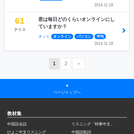
2014.11.18
61
君は毎日どのくらいオンラインにし
ていますか？
ナイス
ネット
オンライン
パソコン
平均
2014.11.18
1
2
＞
▲
ページトップへ
教材集
中国語会話
リスニング「時事中文」
ひよこ中文リスニング
中国語歌詞