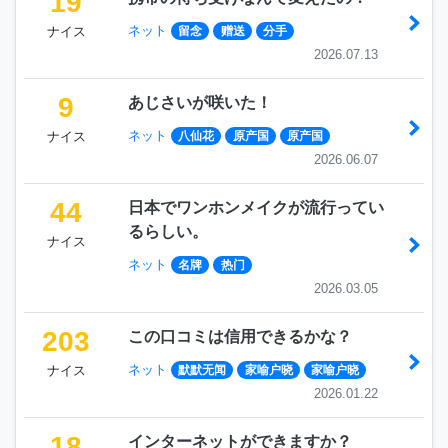
19
ネット
ナイス
留念
赠送
分手
2026.07.13
9
あじさいが咲いた！
ネット
ナイス
八仙花
原产国
原产国
2026.06.07
44
日本でワンホンメイクが流行ってい
るらしい。
ナイス
ネット
名牌
热门
2026.03.05
203
この口コミは信用できるかな？
ネット
ナイス
默默无闻
家喻户晓
家喻户晓
2026.01.22
18
インターネットができますか？