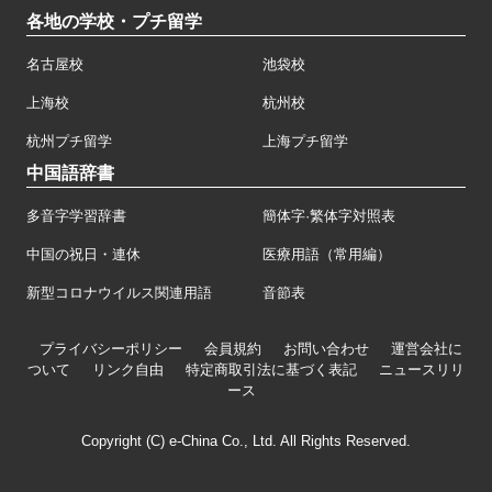
各地の学校・プチ留学
名古屋校
池袋校
上海校
杭州校
杭州プチ留学
上海プチ留学
中国語辞書
多音字学習辞書
簡体字·繁体字対照表
中国の祝日・連休
医療用語（常用編）
新型コロナウイルス関連用語
音節表
プライバシーポリシー
会員規約
お問い合わせ
運営会社に
ついて
リンク自由
特定商取引法に基づく表記
ニュースリリ
ース
Copyright (C) e-China Co., Ltd. All Rights Reserved.