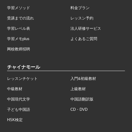
学習メソッド
料金プラン
受講までの流れ
レッスン予約
学習レベル表
法人研修サービス
学習メモplus
よくあるご質問
网校教师招聘
チャイナモール
レッスンチケット
入門&初級教材
中級教材
上級教材
中国現代文学
中国語翻訳版
子ども中国語
CD・DVD
HSK検定