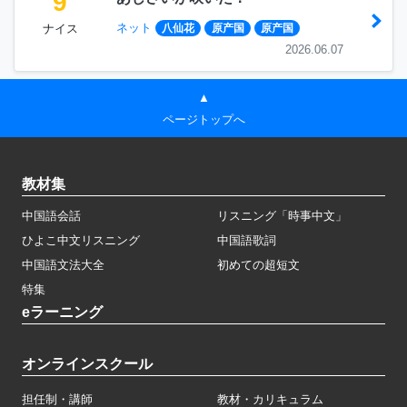
9
ネット
ナイス
八仙花
原产国
原产国
2026.06.07
▲
ページトップへ
教材集
中国語会話
リスニング「時事中文」
ひよこ中文リスニング
中国語歌詞
中国語文法大全
初めての超短文
特集
eラーニング
オンラインスクール
担任制・講師
教材・カリキュラム