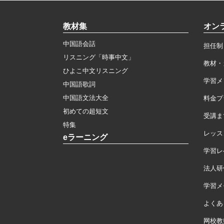
教材集
オン
中国語会話
担任制
リスニング「時事中文」
教材・
ひよこ中文リスニング
学習メ
中国語歌詞
中国語文法大全
料金プ
初めての超短文
受講ま
特集
レッス
eラーニング
学習レ
法人研
学習メモ
よくあ
网校教