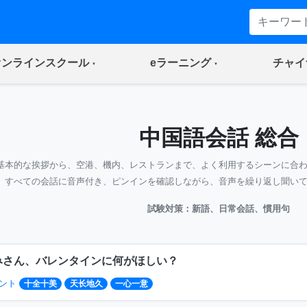
(current)
(current)
オンラインスクール
eラーニング
チャイ
中国語会話 総合
基本的な挨拶から、空港、機内、レストランまで、よく利用するシーンに合
すべての会話に音声付き、ピンインを確認しながら、音声を繰り返し聞い
試験対策：新語、日常会話、慣用句
みさん、バレンタインに何がほしい？
ント
十全十美
天长地久
一心一意