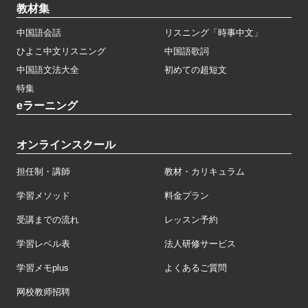
教材集
中国語会話
リスニング「時事中文」
ひよこ中文リスニング
中国語歌詞
中国語文法大全
初めての超短文
特集
eラーニング
オンラインスクール
担任制・講師
教材・カリキュラム
学習メソッド
料金プラン
受講までの流れ
レッスン予約
学習レベル表
法人研修サービス
学習メモplus
よくあるご質問
网校教师招聘