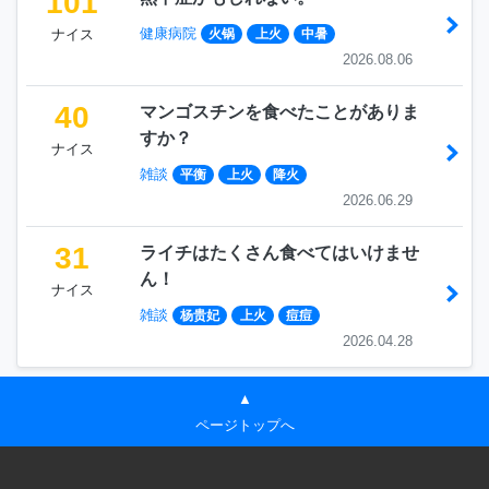
101
健康病院
ナイス
火锅
上火
中暑
2026.08.06
40
マンゴスチンを食べたことがありま
すか？
ナイス
雑談
平衡
上火
降火
2026.06.29
31
ライチはたくさん食べてはいけませ
ん！
ナイス
雑談
杨贵妃
上火
痘痘
2026.04.28
▲
ページトップへ