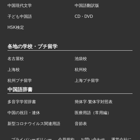
中国現代文学
中国語翻訳版
子ども中国語
CD・DVD
HSK検定
各地の学校・プチ留学
名古屋校
池袋校
上海校
杭州校
杭州プチ留学
上海プチ留学
中国語辞書
多音字学習辞書
簡体字·繁体字対照表
中国の祝日・連休
医療用語（常用編）
新型コロナウイルス関連用語
音節表
プライバシーポリシー
会員規約
お問い合わせ
運営会社に