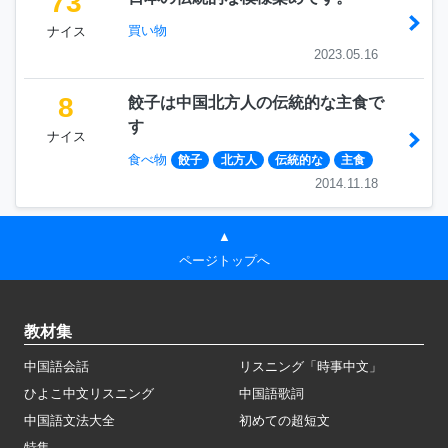
73
買い物
ナイス
2023.05.16
8
餃子は中国北方人の伝統的な主食で
す
ナイス
食べ物
餃子
北方人
伝統的な
主食
2014.11.18
▲
ページトップへ
教材集
中国語会話
リスニング「時事中文」
ひよこ中文リスニング
中国語歌詞
中国語文法大全
初めての超短文
特集