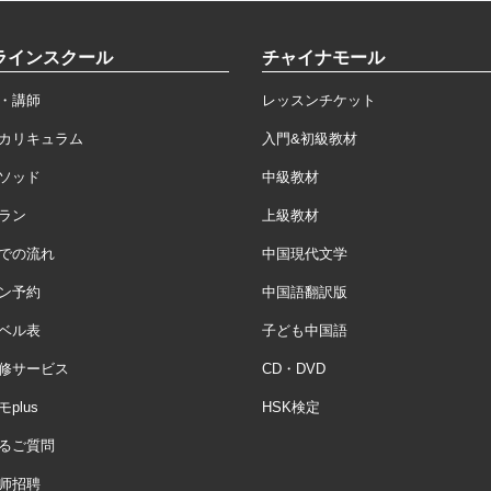
ラインスクール
チャイナモール
・講師
レッスンチケット
カリキュラム
入門&初級教材
ソッド
中級教材
ラン
上級教材
での流れ
中国現代文学
ン予約
中国語翻訳版
ベル表
子ども中国語
修サービス
CD・DVD
plus
HSK検定
るご質問
师招聘