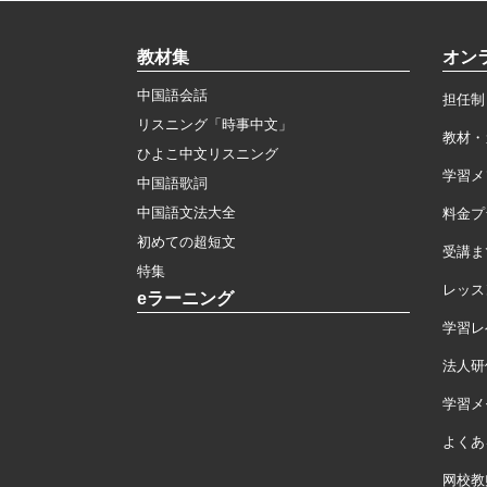
教材集
オン
中国語会話
担任制
リスニング「時事中文」
教材・
ひよこ中文リスニング
学習メ
中国語歌詞
中国語文法大全
料金プ
初めての超短文
受講ま
特集
レッス
eラーニング
学習レ
法人研
学習メモ
よくあ
网校教