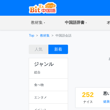
(current)
(current)
教材集
中国語辞書
Top
教材集
中国語会話
人気
新着
ジャンル
総合
食べ物
252
悪
エンタメ
健康
ナイス
イベント