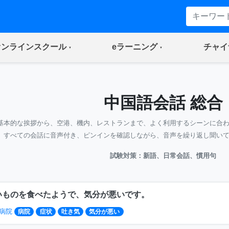
(current)
(current)
オンラインスクール
eラーニング
チャイ
中国語会話 総合
基本的な挨拶から、空港、機内、レストランまで、よく利用するシーンに合
すべての会話に音声付き、ピンインを確認しながら、音声を繰り返し聞い
試験対策：新語、日常会話、慣用句
いものを食べたようで、気分が悪いです。
病院
病院
症状
吐き気
気分が悪い