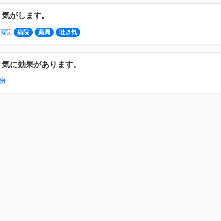
き気がします。
病院
病院
薬局
吐き気
き気に効果があります。
物