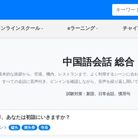
(current)
(current)
オンラインスクール
eラーニング
チャイ
中国語会話 総合
基本的な挨拶から、空港、機内、レストランまで、よく利用するシーンに合
すべての会話に音声付き、ピンインを確認しながら、音声を繰り返し聞い
試験対策：新語、日常会話、慣用句
年、あなたは初詣にいきますか？
ント
磕头
烧头香
寺庙