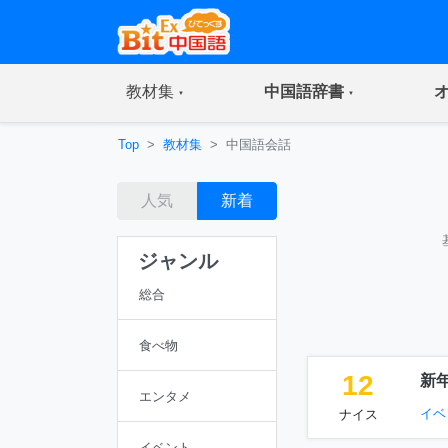
(current)
(current)
教材集
中国語辞書
Top
教材集
中国語会話
人気
新着
ジャンル
総合
食べ物
12
新
エンタメ
イベ
ナイス
イベント