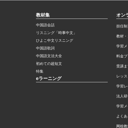
教材集
オン
中国語会話
担任制
リスニング「時事中文」
教材・
ひよこ中文リスニング
学習メ
中国語歌詞
中国語文法大全
料金プ
初めての超短文
受講ま
特集
レッス
eラーニング
学習レ
法人研
学習メモ
よくあ
网校教