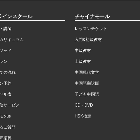
ラインスクール
チャイナモール
・講師
レッスンチケット
カリキュラム
入門&初級教材
ソッド
中級教材
ラン
上級教材
での流れ
中国現代文学
ン予約
中国語翻訳版
ベル表
子ども中国語
修サービス
CD・DVD
plus
HSK検定
るご質問
师招聘