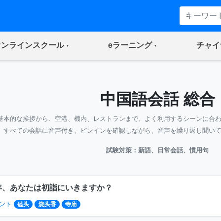
(current)
(current)
オンラインスクール
eラーニング
チャイ
中国語会話 総合
基本的な挨拶から、空港、機内、レストランまで、よく利用するシーンに合
すべての会話に音声付き、ピンインを確認しながら、音声を繰り返し聞い
試験対策：新語、日常会話、慣用句
年、あなたは初詣にいきますか？
ント
磕头
烧头香
寺庙