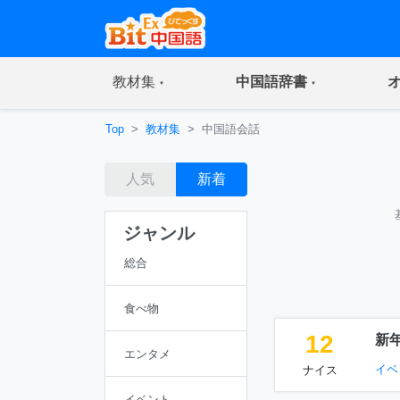
(current)
(current)
教材集
中国語辞書
Top
教材集
中国語会話
人気
新着
ジャンル
総合
食べ物
12
新
エンタメ
イベ
ナイス
イベント