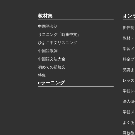
教材集
オン
中国語会話
担任制
リスニング「時事中文」
教材・
ひよこ中文リスニング
学習メ
中国語歌詞
中国語文法大全
料金プ
初めての超短文
受講ま
特集
レッス
eラーニング
学習レ
法人研
学習メモ
よくあ
网校教