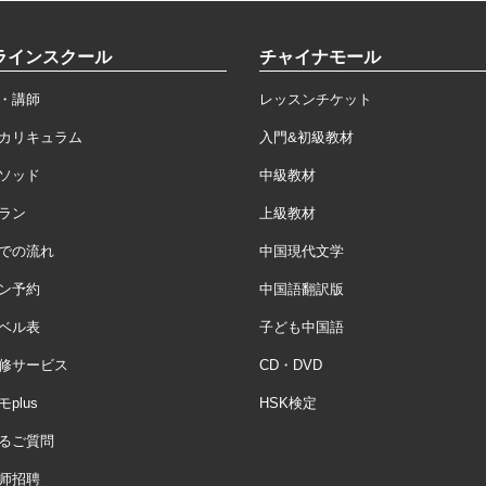
ラインスクール
チャイナモール
・講師
レッスンチケット
カリキュラム
入門&初級教材
ソッド
中級教材
ラン
上級教材
での流れ
中国現代文学
ン予約
中国語翻訳版
ベル表
子ども中国語
修サービス
CD・DVD
plus
HSK検定
るご質問
师招聘