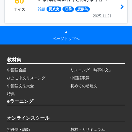
60
雑談
ナイス
夏威夷
旺季
度假岛
2025.11.21
▲
ページトップへ
教材集
中国語会話
リスニング「時事中文」
ひよこ中文リスニング
中国語歌詞
中国語文法大全
初めての超短文
特集
eラーニング
オンラインスクール
担任制・講師
教材・カリキュラム