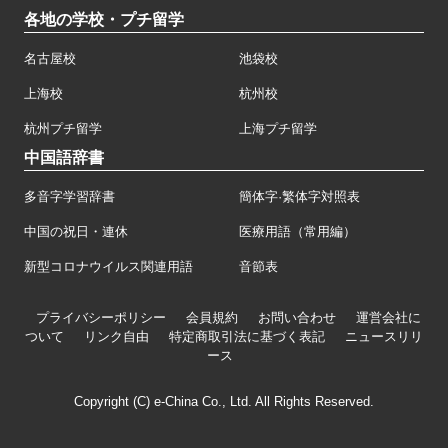
各地の学校・プチ留学
名古屋校
池袋校
上海校
杭州校
杭州プチ留学
上海プチ留学
中国語辞書
多音字学習辞書
簡体字·繁体字対照表
中国の祝日・連休
医療用語（常用編）
新型コロナウイルス関連用語
音節表
プライバシーポリシー
会員規約
お問い合わせ
運営会社に
ついて
リンク自由
特定商取引法に基づく表記
ニュースリリ
ース
Copyright (C) e-China Co., Ltd. All Rights Reserved.