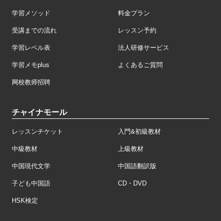
学習メソッド
料金プラン
受講までの流れ
レッスン予約
学習レベル表
法人研修サービス
学習メモplus
よくあるご質問
网校教师招聘
チャイナモール
レッスンチケット
入門&初級教材
中級教材
上級教材
中国現代文学
中国語翻訳版
子ども中国語
CD・DVD
HSK検定