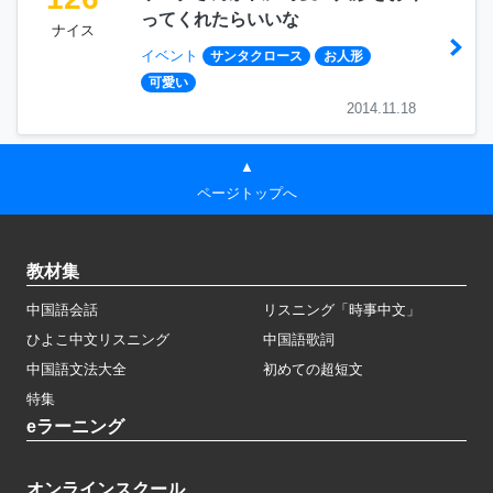
ってくれたらいいな
ナイス
イベント
サンタクロース
お人形
可愛い
2014.11.18
▲
ページトップへ
教材集
中国語会話
リスニング「時事中文」
ひよこ中文リスニング
中国語歌詞
中国語文法大全
初めての超短文
特集
eラーニング
オンラインスクール