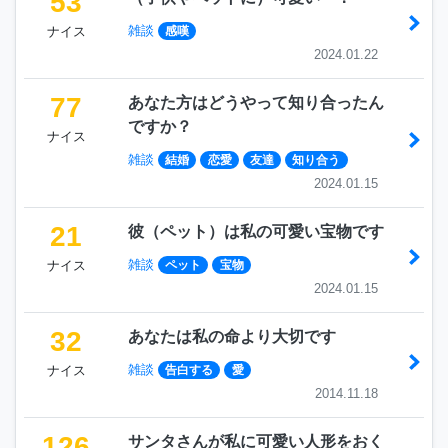
53
雑談
ナイス
感嘆
2024.01.22
77
あなた方はどうやって知り合ったん
ですか？
ナイス
雑談
結婚
恋愛
友達
知り合う
2024.01.15
21
彼（ペット）は私の可愛い宝物です
雑談
ナイス
ペット
宝物
2024.01.15
32
あなたは私の命より大切です
雑談
ナイス
告白する
愛
2014.11.18
126
サンタさんが私に可愛い人形をおく