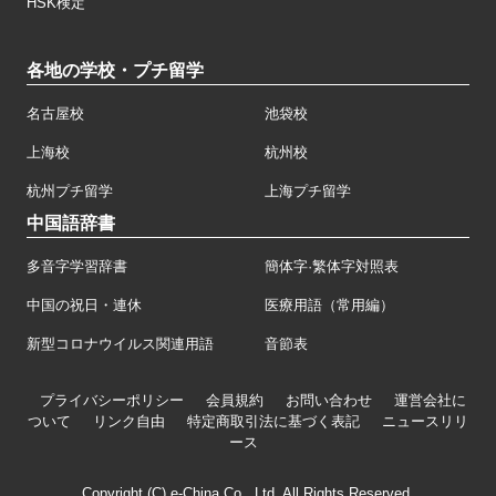
HSK検定
各地の学校・プチ留学
名古屋校
池袋校
上海校
杭州校
杭州プチ留学
上海プチ留学
中国語辞書
多音字学習辞書
簡体字·繁体字対照表
中国の祝日・連休
医療用語（常用編）
新型コロナウイルス関連用語
音節表
プライバシーポリシー
会員規約
お問い合わせ
運営会社に
ついて
リンク自由
特定商取引法に基づく表記
ニュースリリ
ース
Copyright (C) e-China Co., Ltd. All Rights Reserved.