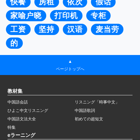
快餐
房租
依次
假话
家喻户晓
打印机
专柜
工资
坚持
汉语
麦当劳
的
▲
ページトップへ
教材集
中国語会話
リスニング「時事中文」
ひよこ中文リスニング
中国語歌詞
中国語文法大全
初めての超短文
特集
eラーニング