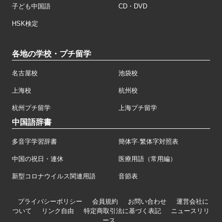
子ども中国語
CD・DVD
HSK検定
各地の学校・プチ留学
名古屋校
池袋校
上海校
杭州校
杭州プチ留学
上海プチ留学
中国語辞書
多音字学習辞書
簡体字·繁体字対照表
中国の祝日・連休
医療用語（常用編）
新型コロナウイルス関連用語
音節表
プライバシーポリシー
会員規約
お問い合わせ
運営会社に
ついて
リンク自由
特定商取引法に基づく表記
ニュースリリ
ース