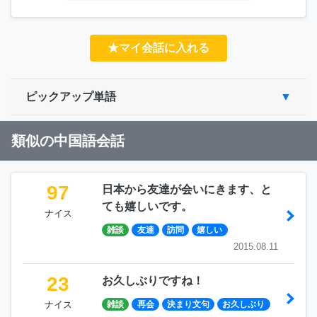
★マイ会話に入れる
ピックアップ単語
類似の中国語会話
97
日本から友達が会いにきます、と
ても嬉しいです。
ナイス
雑談
友達
訪問
嬉しい
2015.08.11
23
お久しぶりですね！
ナイス
雑談
再会
決まり文句
お久しぶり