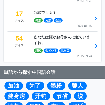
2024.01.26
17
冗談でしょ？
ナイス
雑談
冗談
会話
2024.01.15
54
あなたは顔がお母さんに似ていま
すね。
ナイス
雑談
似ている
見た目
2015.09.24
単語から探す中国語会話
加油
为了
墨粉
骗人
健身房
开销
节省
说