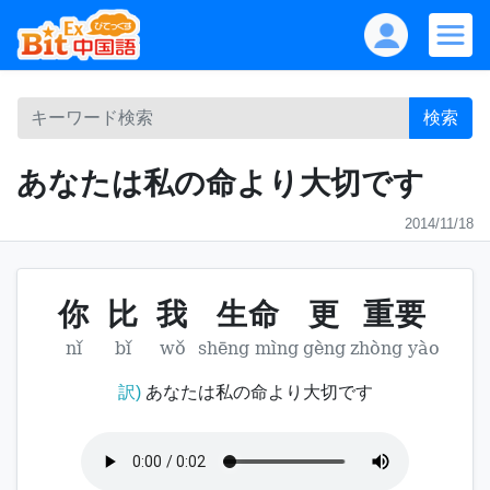
検索
あなたは私の命より大切です
2014/11/18
你
比
我
生命
更
重要
nǐ
bǐ
wǒ
shēng mìng
gèng
zhòng yào
訳)
あなたは私の命より大切です