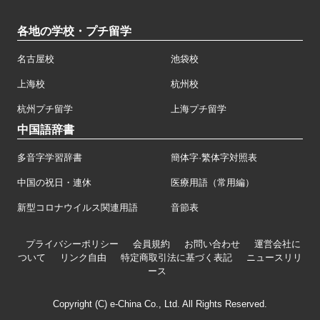
各地の学校・プチ留学
名古屋校
池袋校
上海校
杭州校
杭州プチ留学
上海プチ留学
中国語辞書
多音字学習辞書
簡体字·繁体字対照表
中国の祝日・連休
医療用語（常用編）
新型コロナウイルス関連用語
音節表
プライバシーポリシー
会員規約
お問い合わせ
運営会社に
ついて
リンク自由
特定商取引法に基づく表記
ニュースリリ
ース
Copyright (C) e-China Co., Ltd. All Rights Reserved.