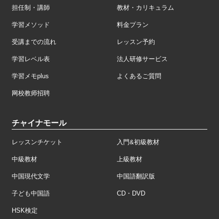
担任制・講師
教材・カリキュラム
学習メソッド
料金プラン
受講までの流れ
レッスン予約
学習レベル表
法人研修サービス
学習メモplus
よくあるご質問
网校教师招聘
チャイナモール
レッスンチケット
入門&初級教材
中級教材
上級教材
中国現代文学
中国語翻訳版
子ども中国語
CD・DVD
HSK検定