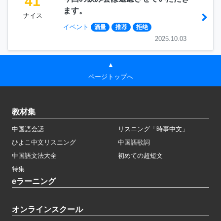
41
ます。
ナイス
イベント
酒量
推荐
拒绝
2025.10.03
▲
ページトップへ
教材集
中国語会話
リスニング「時事中文」
ひよこ中文リスニング
中国語歌詞
中国語文法大全
初めての超短文
特集
eラーニング
オンラインスクール